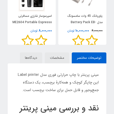
مسونگ
اسپرسوساز شارژی مسافرتی
شارژر 3 پین دیواری اپل 20 وات
ME2604 Portable Espresso
مدل B/A اورجینال
 ظرفیت 20000 میلی‌آمپر
Maker
3,465,000
8,000,000
مان
تومان
تومان
توضیحات مختصر
مشخصات
دیدگاه‌ها
مینی پرینتر با چاپ حرارتی فوری مدل Label printer
این چاپگر کوچک و همه‌کارۀ برچسب، یک دستگاه
جمع‌وجور و قابل حمل برای ساخت برچسب است.
نقد و بررسی مینی پرینتر