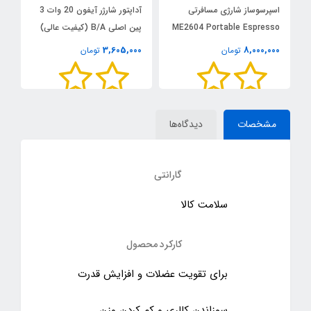
اسپرسوساز شارژی مسافرتی
آداپتور شارژر آیفون 20 وات 3
د
ME2604 Portable Espresso
پین اصلی B/A (کیفیت عالی)
خو
Maker
0
3,605,000
8,000,000
تومان
تومان
مشخصات
دیدگاه‌ها
گارانتی
سلامت کالا
کارکرد محصول
برای تقویت عضلات و افزایش قدرت
سوزاندن کالری و کم کردن وزن