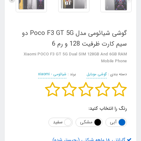
گوشی شیائومی مدل Poco F3 GT 5G دو
سیم‌ کارت ظرفیت 128 و رم 6
Xiaomi POCO F3 GT 5G Dual SIM 128GB And 6GB RAM
Mobile Phone
دسته بندی :
گوشی موبایل
برند :
شیائومی - xiaomi
رنگ را انتخاب کنید:
آبی
مشکی
سفید
گارانتی 18 ماهه شرکتی (رجیستر شده)