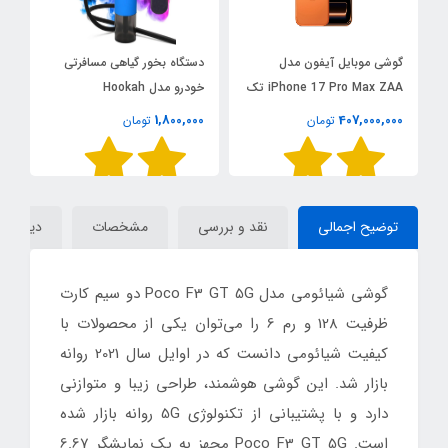
گوشی موبایل آیفون مدل
دستگاه بخور گیاهی مسافرتی
iPhone 17 Pro Max ZAA تک
خودرو مدل Hookah
مدل 
سیم‌ کارت ظرفیت ۲۵۶ و رم 12
0
1,800,000
407,000,000
تومان
تومان
گیگابایت (نات اکتیو)
توضیح اجمالی
نقد و بررسی
مشخصات
دیدگاه‌ه
گوشی شیائومی مدل Poco F3 GT 5G دو سیم‌ کارت
ظرفیت 128 و رم 6 را می‌توان یکی از محصولات با
کیفیت شیائومی دانست که در اوایل سال 2021 روانه
بازار شد. این گوشی هوشمند، طراحی زیبا و متوازنی
دارد و با پشتیبانی از تکنولوژی 5G روانه بازار شده
است. Poco F3 GT 5G مجهز به یک نمایشگر 6.67