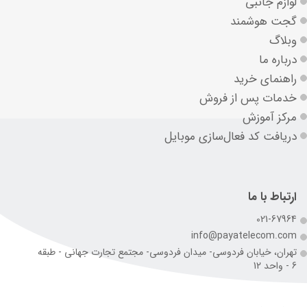
لوازم جانبی
گجت هوشمند
وبلاگ
درباره ما
راهنمای خرید
خدمات پس از فروش
مرکز آموزش
دریافت کد فعال‌سازی موبایل
ارتباط با ما
021-67964
info@payatelecom.com
تهران، خیابان فردوسی- میدان فردوسی- مجتمع تجارت جهانی - طبقه
6 - واحد 12