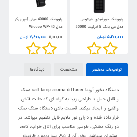
پاوربانک خورشیدی شیائومی
پاوربانک 40000 میلی آمپر ویکو
مدل می بانک 5 ظرفیت 50000
مدل Wiccoo WP-40
A
میلی‌آمپر ساعت
0
3,600,000
5,200,000
تومان
5,000,000
تومان
توضیحات مختصر
مشخصات
دیدگاه‌ها
دستگاه بخور آروما salt lamp aroma diffuser سبک
و قابل حمل با طراحی زیبا به گونه ای که حالت آتش
واقعی را ایجاد میکند. قسمت بالای دستگاه سنگ نمک
قرار داده شده و دارای نور ملایم قابل تنظیم میباشد. در
دو رنگ مشکی، طوسی مناسب برای اتاق خواب، کافه،
رستوران میباشد. بخور آن از نوع سرد بوده و ظرفیت