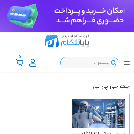
0
جت جی پی تی
چت جی پی تی ChatGPT چیست