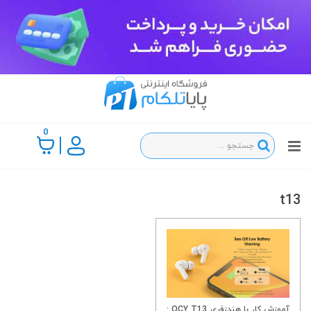
0
t13
آموزش کار با هندزفری QCY T13 :