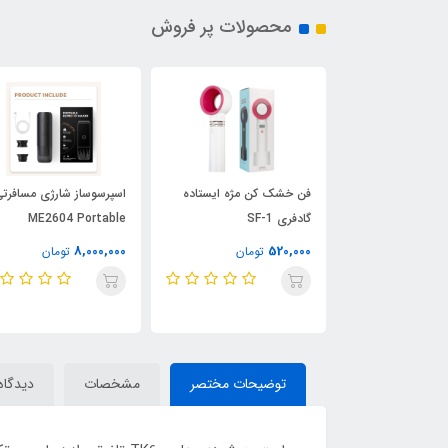
محصولات پر فروش
شارژر 3 پین دیواری اپل 20
فن خشک کن مژه ایستاده
اسپرسوساز شارژی مسافرت
گادفری SF-1
ME2604 Portable
Espresso Maker
8,000,000
520,000
3
تومان
تومان
تومان
توضیحات مختصر
مشخصات
دیدگاه‌