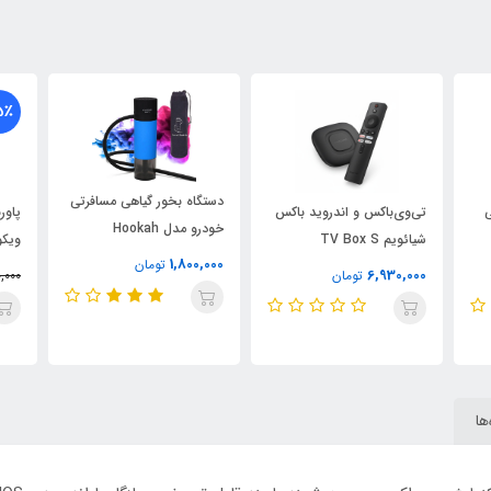
5٪
دستگاه بخور گیاهی مسافرتی
ی
تی‌وی‌باکس و اندروید باکس
خودرو مدل Hookah
شیائویم TV Box S
ویکو مدل
1,800,000
تومان
6,930,000
تومان
,000
ها