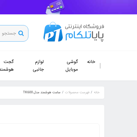
خانه
گوشی
لوازم
گجت
موبایل
جانبی
هوشمند
خانه
فهرست محصولات
ساعت هوشمند مدل TK600