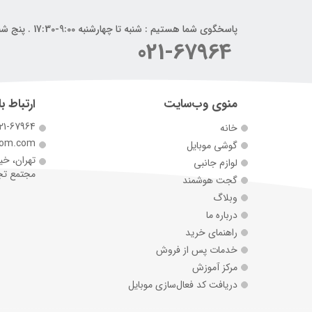
پاسخگوی شما هستیم : شنبه تا چهارشنبه 9:00-17:30 . پنج شنبه 9:00-14:00
021-67964
منوی وب‌سایت
ارتباط با
21-67964
خانه
com.com
گوشی موبایل
تهران، خی
لوازم جانبی
مجتمع تجارت 
گجت هوشمند
وبلاگ
درباره ما
راهنمای خرید
خدمات پس از فروش
مرکز آموزش
دریافت کد فعال‌سازی موبایل