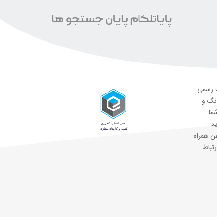
ت رسمی
ونگ و
شما
ید
ن همراه
رتباط