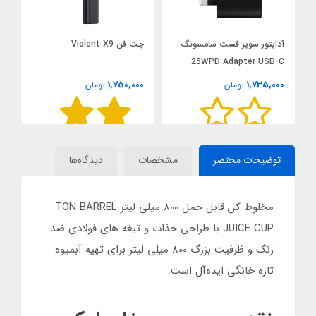
آداپتور سوپر فست سامسونگ
جت فن Violent X9
C
25WPD Adapter USB-C
1,750,000
1,735,000
تومان
تومان
00
توضیحات مختصر
مشخصات
دیدگاه‌ها
مخلوط کن قابل حمل 800 میلی لیتر TON BARREL
JUICE CUP با طراحی جذاب و تیغه های فولادی ضد
زنگ و ظرفیت بزرگ 800 میلی لیتر برای تهیه آبمیوه
تازه خانگی ایده‌آل است.