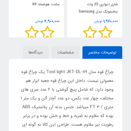
شارژر دیواری 25 وات
ساعت هوشمند K9
آ
سامسونگ مدل Samsung
25W Adapter EP-T2510
توا
0
4,900,000
1,970,000
تومان
تومان
توضیحات مختصر
مشخصات
دیدگاه‌ها
چراغ قوه مدل Tool light JKT-DL-119 یک چراغ قوه
معمولی نیست. داخل این چراغ قوه جعبه ابزار هم
وجود دارد، که شامل پیچ گوشتی با 6 عدد سری های
مختلف، چهار عدد بکس، دو عدد آچار آلن و یک متر 1
متری / 3 FT میباشد. جنس بدنه آن پلاستیک ABS
بوده که مقاوم به ضربه و خط و خش بوده و در برابر
رطوبت نیز مقاوم هست. طراحی این کالا به گونه ای