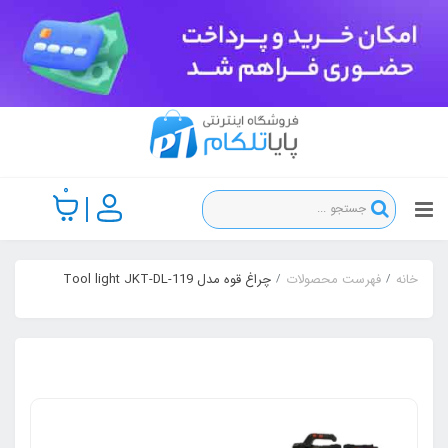
0
خانه
فهرست محصولات
چراغ قوه مدل Tool light JKT-DL-119