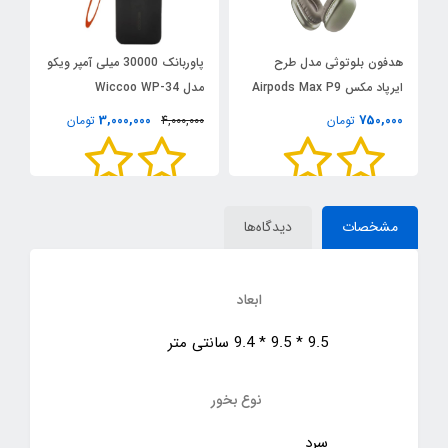
هدفون بلوتوثی مدل طرح
پاوربانک 30000 میلی آمپر ویکو
ایرپاد مکس Airpods Max P9
مدل Wiccoo WP-34
C
ا
0
3,000,000
750,000
تومان
4,000,000
تومان
مشخصات
دیدگاه‌ها
ابعاد
9.5 * 9.5 * 9.4 سانتی متر
نوع بخور
سرد