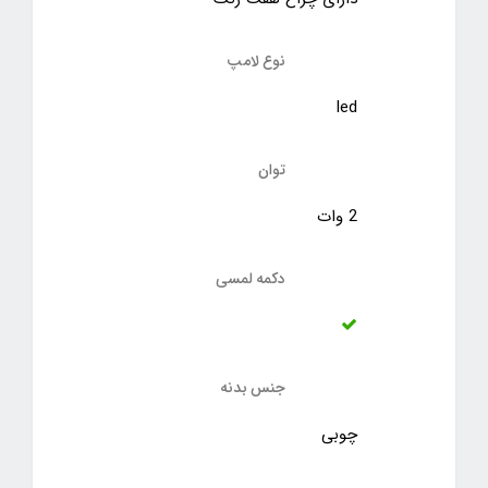
نوع لامپ
led
توان
2 وات
دکمه لمسی
جنس بدنه
چوبی