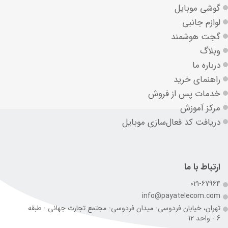
گوشی موبایل
لوازم جانبی
گجت هوشمند
وبلاگ
درباره ما
راهنمای خرید
خدمات پس از فروش
مرکز آموزش
دریافت کد فعال‌سازی موبایل
ارتباط با ما
021-67964
info@payatelecom.com
تهران، خیابان فردوسی- میدان فردوسی- مجتمع تجارت جهانی - طبقه
6 - واحد 12