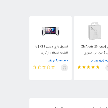
شارژر آیفون 20 وات ZMA
کنسول بازی دستی X18 | با
پاوربانک
 استوری
قابلیت استفاده از کارت
ویکو مدل Wiccoo WP-50
حافظه
4,199,000
9,000,000
5,500
تومان
تومان
تومان