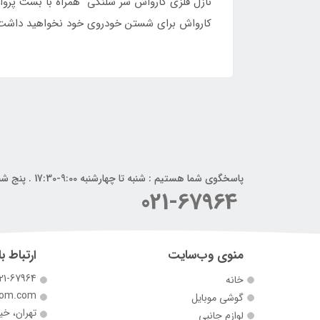
نازل فلزی کارواش سر شلنگی همراه با بست پروا
کارواش برای شستن خودروی خود نخواهید داشت. 
پاسخگوی شما هستیم : شنبه تا چهارشنبه 9:00-17:30 . پنج شنبه 9:00-14:00
021-67964
منوی وب‌سایت
ارتباط با
21-67964
خانه
com.com
گوشی موبایل
تهران، خی
لوازم جانبی