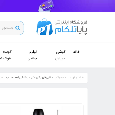
خانه
گوشی
لوازم
گجت
موبایل
جانبی
هوشمند
خانه
فهرست محصولات
نازل فلزی کارواش سر شلنگی Water spray nazzel