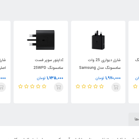
ونگ
شارژر دیواری 25 وات
آداپتور سوپر فست
سامسونگ مدل Samsung
سامسونگ 25WPD
اصلی 2 پین اپل
Adapter USB-C
25W Adapter EP-T2510
,000
1,735,000
1,970,000
ان
تومان
تومان
ها