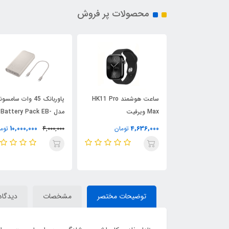
محصولات پر فروش
 شارژی مسافرتی
ساعت هوشمند HK11 Pro
پاوربانک 45 وات سامس
ME2604 
Max ویرفیت
مدل Battery Pack EB-
Espres
P4520 ظرفیت 20000
10,000,000
4,636,000
تومان
تومان
4,000,000
توم
میلی‌آمپر ساعت
توضیحات مختصر
مشخصات
دیدگاه‌