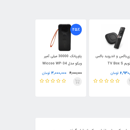
25٪
ی‌باکس و اندروید باکس
پاوربانک 30000 میلی آمپر
TV Box S
ویکو مدل Wiccoo WP-34
قابلیت استفاده از کا
حافظه
9,000,000
3,000,000
6,930
تومان
4,000,000
تومان
تومان