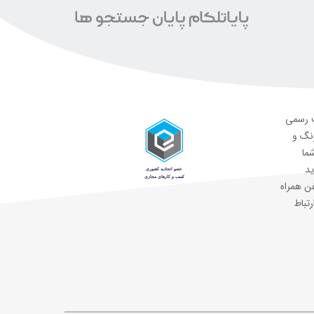
ت رسمی
ونگ و
شما
ید
ن همراه
رتباط