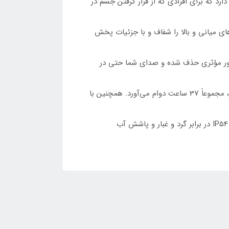
راحی نیمه‌محصور بدون سیلکون دارد که برای افرادی که از قرار گرفتن جسم در
با پوشش تیتانیوم است که فرکانس‌های میانی و بالا را شفاف و با جزئیات پخش
طور مؤثری حذف شده و صدای شما حتی در
باتری عالی ۳۷ ساعته با شارژدهی سریع: با یک بار شارژ، هر گوشی تا 7 ساعت پخش موسیقی دارد و همراه با کیس شارژ، مجموعاً 37 ساعت دوام می‌آورد. همچنین با
اتصال مدرن و پایداری در شرایط روزمره: از بلوتوث نسخه 5.4، قابلیت اتصال همزمان به دو دستگاه و استاندارد مقاومت IP54 در برابر گرد و غبار و پاشش آب