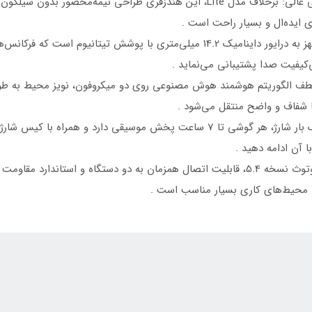
طراحی نیمه‌محصور (Semi-in-ear) با ارگونومی عالی: برخلاف مدل Lite، این هندزفری ط
 ایده‌ال و بسیار راحت است .
درایور بزرگ 14.2 میلی‌متری با صدای غنی: مجهز به درایور داینامیک 14.2 میلی‌متری 
 لطف الگوریتم هوشمند هوش مصنوعی روی دو میکروفون، نویز محیط به 
یا محیط‌های کاری بسیار مناسب است .