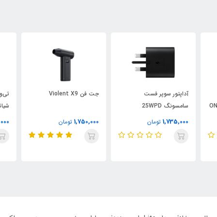
آداپتور سوپر فست
جت فن Violent X9
تی‌و
ONN
سامسونگ 25WPD
شیائویم 
Adapter USB-C
,000
1,750,000
1,735,000
تومان
تومان