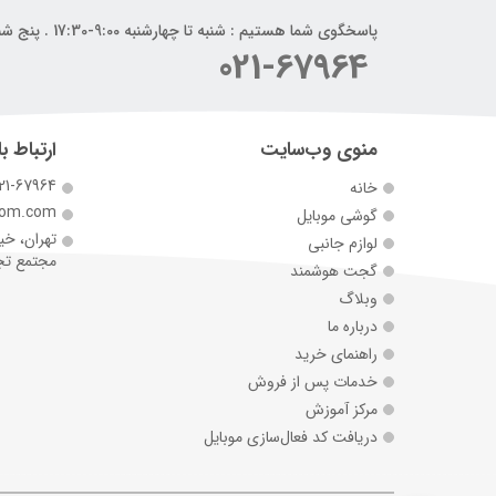
پاسخگوی شما هستیم : شنبه تا چهارشنبه 9:00-17:30 . پنج شنبه 9:00-14:00
021-67964
منوی وب‌سایت
ارتباط با
21-67964
خانه
com.com
گوشی موبایل
تهران، خی
لوازم جانبی
مجتمع تجارت 
گجت هوشمند
وبلاگ
درباره ما
راهنمای خرید
خدمات پس از فروش
مرکز آموزش
دریافت کد فعال‌سازی موبایل