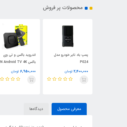
محصولات پر فروش
شارژر 3 پین دیواری اپل 20
پمپ باد تایر خودرو مدل
اندروید باکس و تی وی
P024
باکس  Android TV 4K
UHD
6,950,000
2,400,000
3
تومان
تومان
تومان
معرفی محصول
دیدگاه‌ها