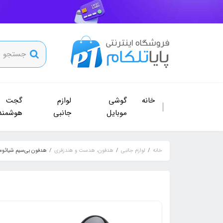
خانه
گوشی
لوازم
گجت
موبایل
جانبی
هوشمند
خانه
لوازم جانبی
هدفون، هدست و هندزفری
هدفون بی‌سیم شیائومی بادز 8 اکتیو  Active