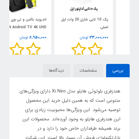
پک 10 تایی شارژر 20 وات اپل
اندروید باکس و تی وی باکس
اصلی
ONN Android TV 4K UHD
0
0
6,950,000
33,000,000
تومان
تومان
بررسی
مشخصات
دیدگاه‌ها
هندزفری بلوتوثی هایلو مدل X1 Neo دارای ویژگی‌های
متنوعی است که به همین دلیل خرید این محصول
توصیه می‌شود. این ویژگی‌ها محبوبیت زیادی برای
این هندزفری هایلو به وجود آورده‌اند. محصولات این
برند همیشه طرفداران خاص خود را دارد و در
بازارتکنولوژی فروش آن بسیار بالا است. این شرکت