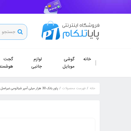
خانه
گوشی
لوازم
گجت
موبایل
جانبی
هوشمند
خانه
فهرست محصولات
پاور بانک 30 هزار میلی آمپر شیائومی غیراصل مدل PB3018ZM