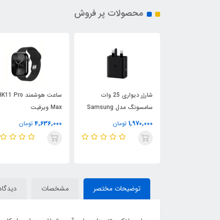
محصولات پر فروش
اکس و تی وی
شارژر دیواری 25 وات
ساعت هوشمند K11 Pro
سامسونگ مدل Samsung
Max ویرفیت
تومان
25W Adapter EP-T2510
4,636,000
1,970,000
تومان
تومان
توضیحات مختصر
مشخصات
دیدگاه‌