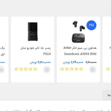
19٪
H
هدفون بی سیم انکر Anker
پمپ باد تایر خودرو مدل
Soundcore A3959 R50i
P024
اپل 
NC
,000
2,400,000
1,790,000
2,200,000
تومان
تومان
ها