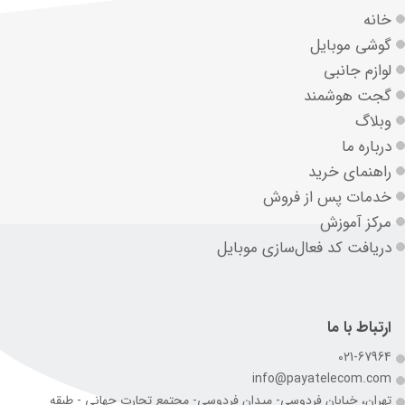
خانه
گوشی موبایل
لوازم جانبی
گجت هوشمند
وبلاگ
درباره ما
راهنمای خرید
خدمات پس از فروش
مرکز آموزش
دریافت کد فعال‌سازی موبایل
ارتباط با ما
021-67964
info@payatelecom.com
تهران، خیابان فردوسی- میدان فردوسی- مجتمع تجارت جهانی - طبقه