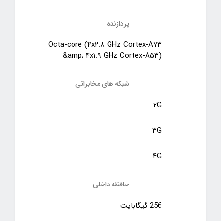
پردازنده‌
Octa-core (۴x۲.۸ GHz Cortex-A۷۳
&amp; ۴x۱.۹ GHz Cortex-A۵۳)
شبکه های مخابراتی
۲G
۳G
۴G
حافظه داخلی
256 گیگابایت