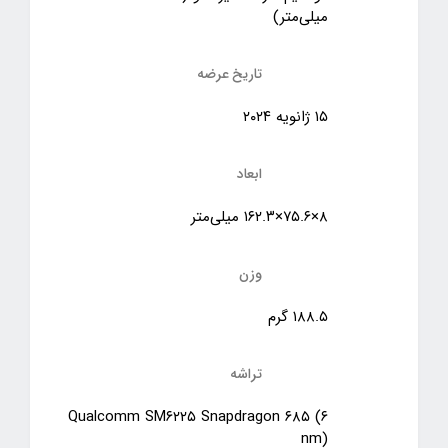
میلی‌متر)
تاریخ عرضه
۱۵ ژانویه ۲۰۲۴
ابعاد
۸×۷۵.۶×۱۶۲.۳ میلی‌متر
وزن
۱۸۸.۵ گرم
تراشه
Qualcomm SM۶۲۲۵ Snapdragon ۶۸۵ (۶
nm)