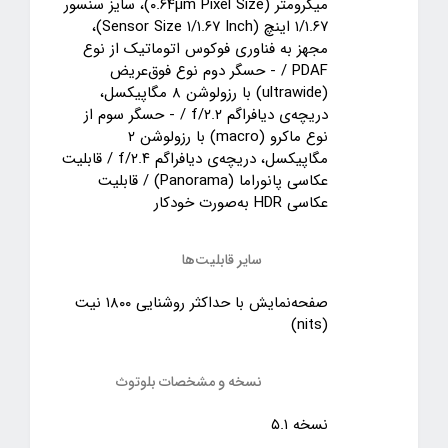
میکرومتر (۰.۶۴µm Pixel Size)، سایز سنسور
۱/۱.۶۷ اینچ (Sensor Size ۱/۱.۶۷ Inch)،
مجهز به فناوری فوکوس اتوماتیک از نوع
PDAF / - حسگر دوم نوع فوق‌عریض
(ultrawide) با رزولوشن ۸ مگاپیکسل،
دریچه‌ی دیافراگم f/۲.۲ / - حسگر سوم از
نوع ماکرو (macro) با رزولوشن ۲
مگاپیکسل، دریچه‌ی دیافراگم f/۲.۴ / قابلیت
عکاسی پانوراما (Panorama) / قابلیت
عکاسی HDR به‌صورت خودکار
سایر قابلیت‌ها
صفحه‌نمایش با حداکثر روشنایی ۱۸۰۰ نیت
(nits)
نسخه و مشخصات بلوتوث
نسخه ۵.۱