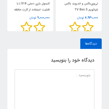
تی‌وی‌باکس و اندروید باکس
کنسول بازی دستی X18 | با
پ
شیائویم TV Box S
قابلیت استفاده از کارت حافظه
h
0
9,000,000
6,930,000
تومان
تومان
M
دیدگاه‌ها
دیدگاه خود را بنویسید