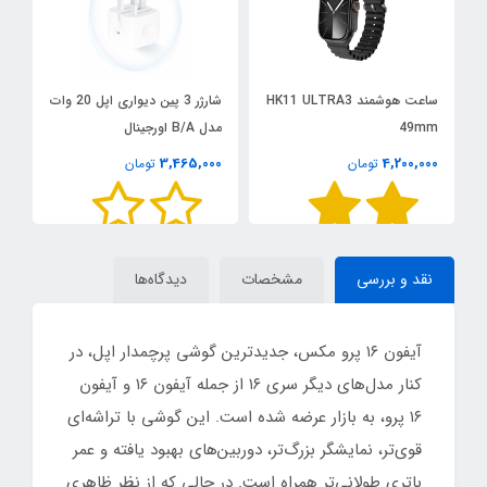
ساعت هوشمند HK11 ULTRA3
شارژر 3 پین دیواری اپل 20 وات
د
49mm
مدل B/A اورجینال
خو
0
3,465,000
4,200,000
تومان
تومان
نقد و بررسی
مشخصات
دیدگاه‌ها
آیفون ۱۶ پرو مکس، جدیدترین گوشی پرچمدار اپل، در
کنار مدل‌های دیگر سری ۱۶ از جمله آیفون ۱۶ و آیفون
۱۶ پرو، به بازار عرضه شده است. این گوشی با تراشه‌ای
قوی‌تر، نمایشگر بزرگ‌تر، دوربین‌های بهبود یافته و عمر
باتری طولانی‌تر همراه است. در حالی که از نظر ظاهری