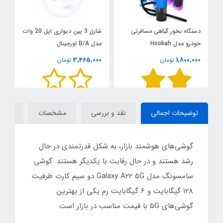
دستگاه بخور گیاهی مسافرتی
شارژر 3 پین دیواری اپل 20 وات
ف
خودرو مدل Hookah
مدل B/A اورجینال
گا
0
3,465,000
1,800,000
تومان
تومان
توضیحات اجمالی
نقد و بررسی
مشخصات
دیدگاه
گوشی‌‎های هوشمند بازار، به شکل قدرتمندی در حال
رشد هستند و در حال رقابت با یکدیگر هستند. گوشی
سامسونگ مدل Galaxy A22 5G دو سیم کارت ظرفیت
128 گیگابایت و 6 گیگابایت رم یکی از بهترین
گوشی‌های 5G با قیمت مناسب در بازار است.