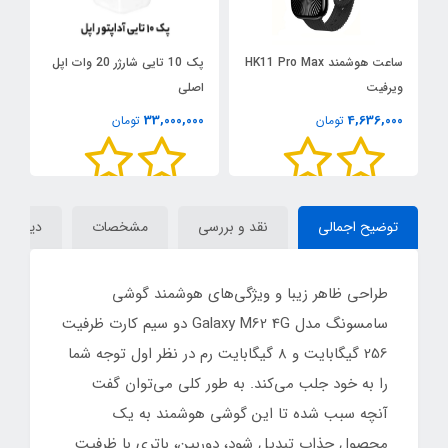
ساعت هوشمند HK11 Pro Max
پک 10 تایی شارژر 20 وات اپل
ویرفیت
اصلی
33,000,000
4,636,000
تومان
تومان
00
س
توضیح اجمالی
نقد و بررسی
مشخصات
دیدگاه‌ه
طراحی ظاهر زیبا و ویژگی‌های هوشمند گوشی
سامسونگ مدل Galaxy M62 4G دو سیم کارت ظرفیت
256 گیگابایت و 8 گیگابایت رم در نظر اول توجه شما
را به خود جلب می‌کند. به طور کلی می‌توان گفت
آنچه سبب شده تا این گوشی هوشمند به یک
محصول جذاب تبدیل شود، دوربین، باتری با ظرفیت