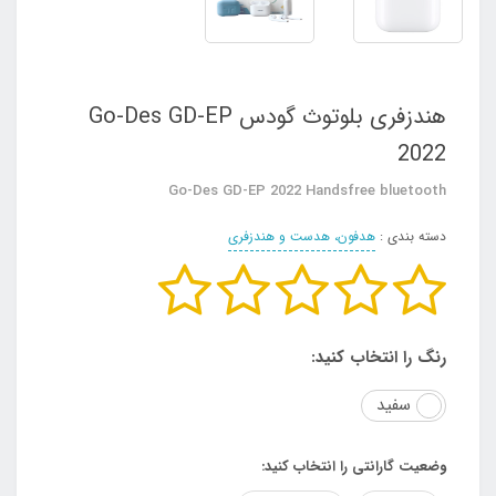
هندزفری بلوتوث گودس Go-Des GD-EP
2022
Go-Des GD-EP 2022 Handsfree bluetooth
دسته بندی :
هدفون، هدست و هندزفری
رنگ را انتخاب کنید:
سفید
وضعیت گارانتی را انتخاب کنید: