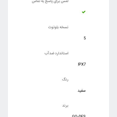
لمس برای پاسخ به تماس
نسخه بلوتوث
5
استاندارد ضدآب
IPX7
رنگ
سفید
برند
GO-DES