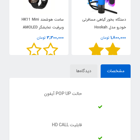
دستگاه بخور گیاهی مسافرتی
ساعت هوشمند HK11 Mini
خودرو مدل Hookah
ویرفیت نمایشگر AMOLED
مدل 
0
3,300,000
1,800,000
تومان
تومان
مشخصات
دیدگاه‌ها
حالت POP UP آیفون
قابلیت HD CALL