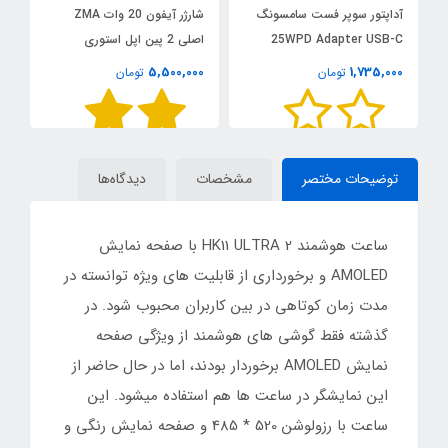
آداپتور سوپر فست سامسونگ
شارژر آیفون 20 وات ZMA
25WPD Adapter USB-C
اصلی 2 پین اپل استوری
وی
0
5,500,000
1,735,000
تومان
تومان
توضیحات مختصر
مشخصات
دیدگاه‌ها
ساعت هوشمند HK11 ULTRA 2 با صفحه نمایش
AMOLED و برخورداری از قابلیت های ویژه توانسته در
مدت زمان کوتاهی در بین کاربران محبوب شود. در
گذشته فقط گوشی های هوشمند از ویژگی صفحه
نمایش AMOLED برخوردار بودند، اما در حال حاضر از
این نمایشگر در ساعت ها هم استفاده میشود. این
ساعت با رزولوشن 520 * 485 و صفحه نمایش رنگی و