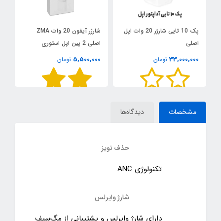
پک 10 تایی شارژر 20 وات اپل
شارژر آیفون 20 وات ZMA
اصلی
اصلی 2 پین اپل استوری
5,500,000
33,000,000
تومان
تومان
00
س
مشخصات
دیدگاه‌ها
حذف نویز
تکنولوژی ANC
شارژ وایرلس
دارای شارژ وایرلس و پشتیبانی از مگ‌سیف