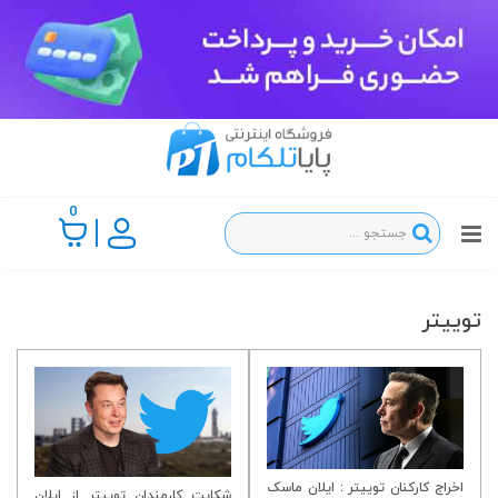
0
توییتر
اخراج کارکنان توییتر : ایلان ماسک
شکایت کارمندان توییتر از ایلان