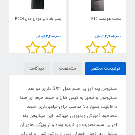
ساعت هوشمند K10
پمپ باد تایر خودرو مدل P024
آ
توا
0
2,400,000
4,905,000
تومان
تومان
توضیحات مختصر
مشخصات
دیدگاه‌ها
میکروفن یقه ای بی سیم مدل SX12 دارای دو عدد
میکروفون و مجهز به کیس شارژ با ضبط حرفه ای صدا
با قابلیت بسیار بالا مناسب برای فیلمبرداری، ضبط
مصاحبه، آموزش ویدیویی میباشد. این میکروفن یقه
ای بی سیم بصورت دو کاربره بوده و از ویژگی های آن
میتوان به اتصال خودکار پس از روشن شدن و نویزگیر