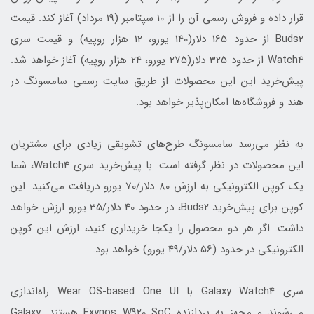
قرار داده و فروش رسمی آن را از 10 سپتامبر (19 مرداد) آغاز کند. قیمت
Buds2 از حدود 165 دلار(140 یورو، 12 هزار روپیه) و قیمت سری
Watch4 از حدود 325 دلار(275 یورو، 24 هزار روپیه) آغاز خواهد شد.
پیش‌خرید این این محصولات از طریق سایت رسمی سامسونگ در
هند و فروشگاه‌ها امکان‌پذیر خواهد بود.
به نظر می‌رسد سامسونگ طرح‌های تشویقی زیادی برای مشتریان
این محصولات در نظر گرفته است. با پیش‌خرید سری Watch4، شما
یک کوپن الکترونیکی به ارزش 80 دلار/70 یورو دریافت می‌کنید. این
کوپن برای پیش‌خرید Buds2، در حدود 40 دلار/35 یورو ارزش خواهد
داشت. اگر هر دو محصول را یکجا خریداری کنید، ارزش این کوپن
الکترونیکی در حدود (56 دلار/49 یورو) خواهد بود.
سری Galaxy Watch4 با Wear OS-based One UI راه‌اندازی
می‌شوند و مجهز به پردازنده Exynos W920 SoC هستند. Galaxy