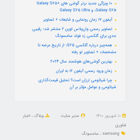
10 ویژگی جدید برتر گوشی های +Galaxy S25
،Galaxy S25 و Galaxy S25 Ultra
آیفون 17 زمان رونمایی و شایعات + تصاویر
تصاویر رسمی وان‌پلاس اوپن ۲ منتشر شد؛ رقیبی
جدی برای گلکسی زد فولد سامسونگ
همه‌چیز درباره گلکسی S25؛ از تاریخ عرضه تا
مشخصات + تصاویر لو رفته
بهترین گوشی‌های هوشمند سال 2024
زمان ورود رسمی آیفون 16 به ایران
چرا شیائومی ارزان است؟ تحلیل قیمت‌گذاری
شیائومی و عوامل مؤثر بر آن
10 شهریور 1400
مدیر سایت
وبلاگ
اخبار
فناوری
samsung
سامسونگ