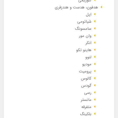
گلوریمی
هدفون، هدست و هندزفری
اپل
شیائومی
سامسونگ
وان مور
انکر
هاینو تکو
لنوو
مودیو
پرومیت
کالوس
گودس
رسی
مانستر
متفرقه
بلکینگ