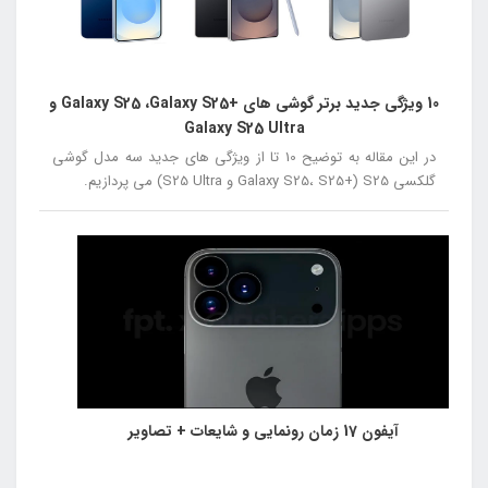
10 ویژگی جدید برتر گوشی های +Galaxy S25 ،Galaxy S25 و
Galaxy S25 Ultra
در این مقاله به توضیح 10 تا از ویژگی های جدید سه مدل گوشی
گلکسی S25 (+Galaxy S25، S25 و S25 Ultra) می پردازیم.
آیفون 17 زمان رونمایی و شایعات + تصاویر