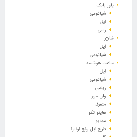
پاور بانک
شیائومی
اپل
رسی
شارژر
اپل
شیائومی
ساعت هوشمند
اپل
شیائومی
ریلمی
وان مور
متفرقه
هاینو تکو
مودیو
طرح اپل واچ اولترا