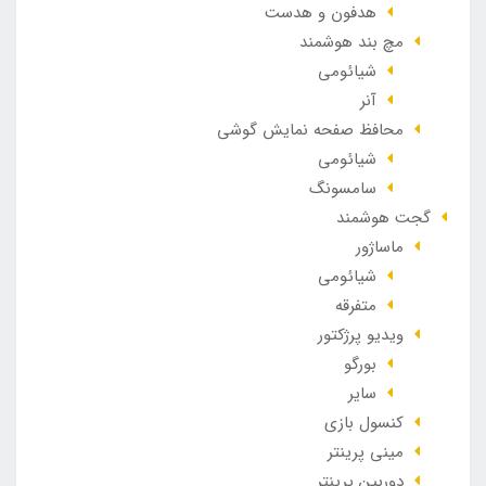
هدفون و هدست
مچ بند هوشمند
شیائومی
آنر
محافظ صفحه نمایش گوشی
شیائومی
سامسونگ
گجت هوشمند
ماساژور
شیائومی
متفرقه
ویدیو پرژکتور
بورگو
سایر
کنسول بازی
مینی پرینتر
دوربین پرینتر