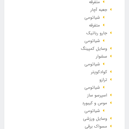
متفرقه
جعبه آچار
شیائومی
متفرقه
جارو رباتیک
شیائومی
وسایل کمپینگ
سشوار
شیائومی
کوادکوپتر
ترازو
شیائومی
اسپرسو ساز
موس و کیبورد
شیائومی
وسایل ورزشی
مسواک برقی