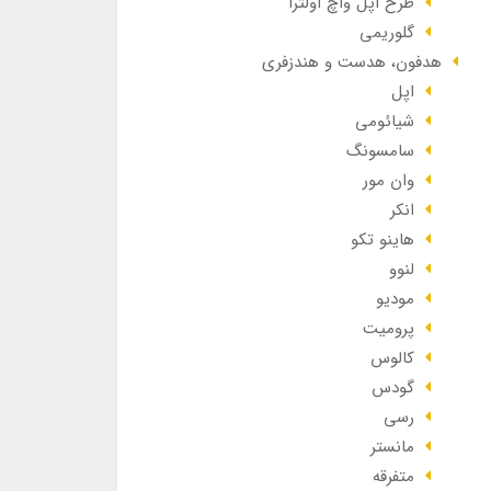
طرح اپل واچ اولترا
گلوریمی
هدفون، هدست و هندزفری
اپل
شیائومی
سامسونگ
وان مور
انکر
هاینو تکو
لنوو
مودیو
پرومیت
کالوس
گودس
رسی
مانستر
متفرقه