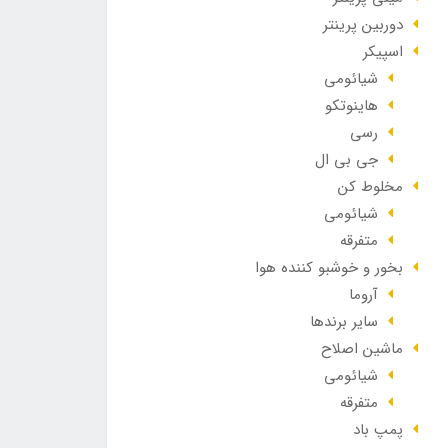
دوربین پرینتر
اسپیکر
شیائومی
هاینوتکو
رسی
جی بی ال
مخلوط کن
شیائومی
متفرقه
بخور و خوشبو کننده هوا
آروما
سایر برندها
ماشین اصلاح
شیائومی
متفرقه
پمپ باد