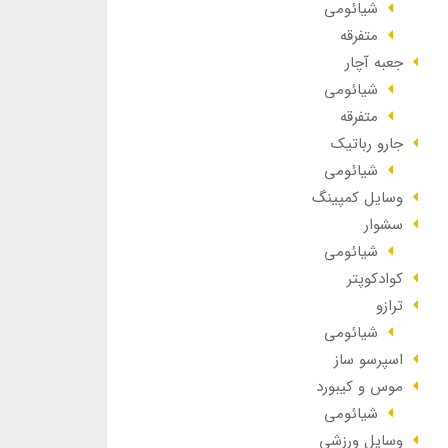
شیائومی
متفرقه
جعبه آچار
شیائومی
متفرقه
جارو رباتیک
شیائومی
وسایل کمپینگ
سشوار
شیائومی
کوادکوپتر
ترازو
شیائومی
اسپرسو ساز
موس و کیبورد
شیائومی
وسایل ورزشی