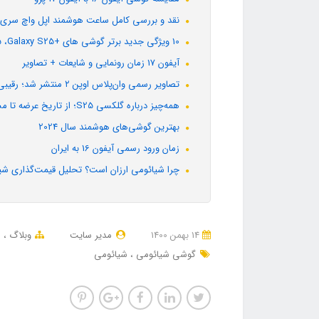
نقد و بررسی کامل ساعت هوشمند اپل واچ سری 11
10 ویژگی جدید برتر گوشی های +Galaxy S25 ،Galaxy S25 و Galaxy S25 Ultra
آیفون 17 زمان رونمایی و شایعات + تصاویر
تصاویر رسمی وان‌پلاس اوپن ۲ منتشر شد؛ رقیبی جدی برای گلکسی زد فولد سامسونگ
همه‌چیز درباره گلکسی S25؛ از تاریخ عرضه تا مشخصات + تصاویر لو رفته
بهترین گوشی‌های هوشمند سال 2024
زمان ورود رسمی آیفون 16 به ایران
چرا شیائومی ارزان است؟ تحلیل قیمت‌گذاری شیا
14 بهمن 1400
مدیر سایت
وبلاگ
ا
گوشی شیائومی
شیائومی