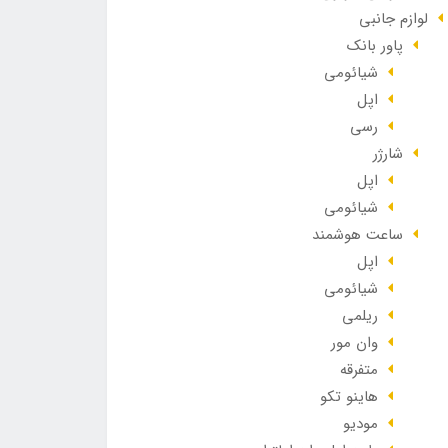
لوازم جانبی
پاور بانک
شیائومی
اپل
رسی
شارژر
اپل
شیائومی
ساعت هوشمند
اپل
شیائومی
ریلمی
وان مور
متفرقه
هاینو تکو
مودیو