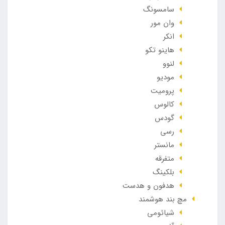
سامسونگ
وان مور
انکر
هاینو تکو
لنوو
مودیو
پرومیت
کالوس
گودس
رسی
مانستر
متفرقه
بلکینگ
هدفون و هدست
مچ بند هوشمند
شیائومی