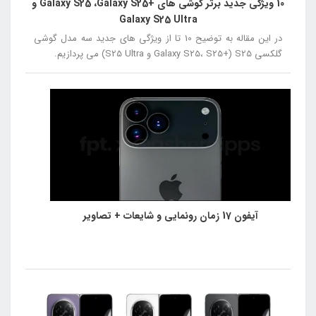
10 ویژگی جدید برتر گوشی های +Galaxy S25 ،Galaxy S25 و
Galaxy S25 Ultra
در این مقاله به توضیح 10 تا از ویژگی های جدید سه مدل گوشی
گلکسی S25 (+Galaxy S25، S25 و S25 Ultra) می پردازیم.
آیفون 17 زمان رونمایی و شایعات + تصاویر