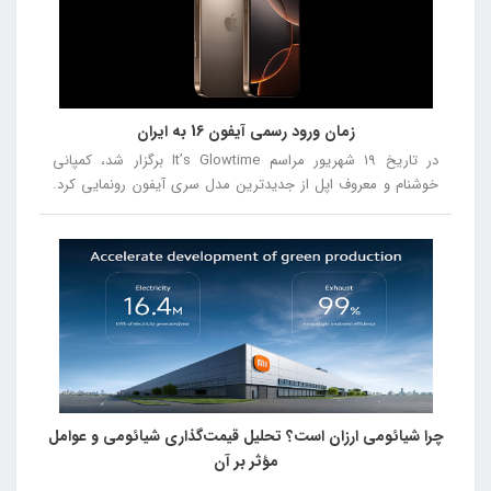
2024 را از شماره 5 تا شماره 1 معرفی خواهیم کرد، تا شما بتوانید با
توجه به نقاط قوت و ضعف هر مدل، انتخاب بهتری داشته باشید.
زمان ورود رسمی آیفون 16 به ایران
در تاریخ ۱۹ شهریور مراسم It’s Glowtime برگزار شد، کمپانی
خوشنام و معروف اپل از جدیدترین مدل سری آیفون رونمایی کرد.
در این مراسم از آیفون ۱۶، آیفون ۱۶ پلاس، آیفون ۱۶ پرو و آیفون ۱۶
پرومکس رونمایی شد.
چرا شیائومی ارزان است؟ تحلیل قیمت‌گذاری شیائومی و عوامل
مؤثر بر آن