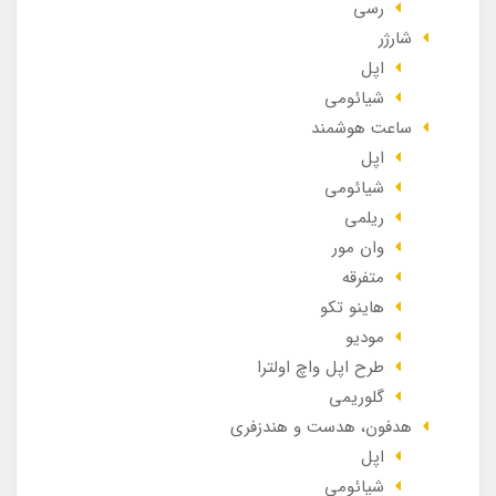
رسی
شارژر
اپل
شیائومی
ساعت هوشمند
اپل
شیائومی
ریلمی
وان مور
متفرقه
هاینو تکو
مودیو
طرح اپل واچ اولترا
گلوریمی
هدفون، هدست و هندزفری
اپل
شیائومی