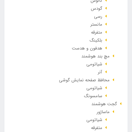
کالوس
گودس
رسی
مانستر
متفرقه
بلکینگ
هدفون و هدست
مچ بند هوشمند
شیائومی
آنر
محافظ صفحه نمایش گوشی
شیائومی
سامسونگ
گجت هوشمند
ماساژور
شیائومی
متفرقه