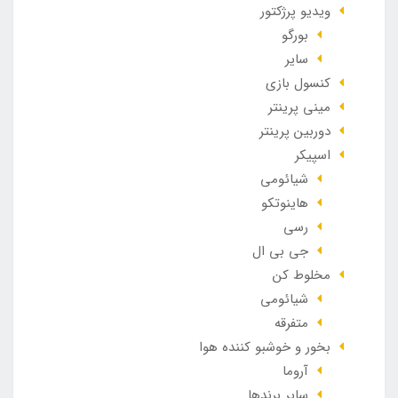
ویدیو پرژکتور
بورگو
سایر
کنسول بازی
مینی پرینتر
دوربین پرینتر
اسپیکر
شیائومی
هاینوتکو
رسی
جی بی ال
مخلوط کن
شیائومی
متفرقه
بخور و خوشبو کننده هوا
آروما
سایر برندها