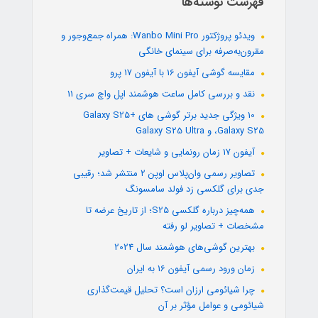
فهرست نوشته‌ها
ویدئو پروژکتور Wanbo Mini Pro: همراه جمع‌وجور و
مقرون‌به‌صرفه برای سینمای خانگی
مقایسه گوشی آیفون 16 با آیفون 17 پرو
نقد و بررسی کامل ساعت هوشمند اپل واچ سری 11
10 ویژگی جدید برتر گوشی های +Galaxy S25
،Galaxy S25 و Galaxy S25 Ultra
آیفون 17 زمان رونمایی و شایعات + تصاویر
تصاویر رسمی وان‌پلاس اوپن ۲ منتشر شد؛ رقیبی
جدی برای گلکسی زد فولد سامسونگ
همه‌چیز درباره گلکسی S25؛ از تاریخ عرضه تا
مشخصات + تصاویر لو رفته
بهترین گوشی‌های هوشمند سال 2024
زمان ورود رسمی آیفون 16 به ایران
چرا شیائومی ارزان است؟ تحلیل قیمت‌گذاری
شیائومی و عوامل مؤثر بر آن