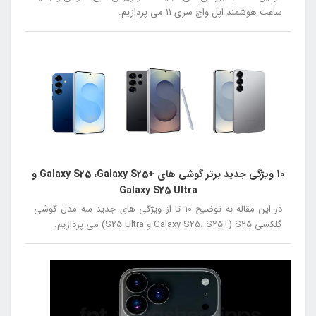
ساعت هوشمند اپل واچ سری 11 می پردازیم.
10 ویژگی جدید برتر گوشی های +Galaxy S25 ،Galaxy S25 و
Galaxy S25 Ultra
در این مقاله به توضیح 10 تا از ویژگی های جدید سه مدل گوشی
گلکسی S25 (+Galaxy S25، S25 و S25 Ultra) می پردازیم.