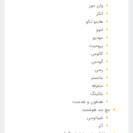
وان مور
انکر
هاینو تکو
لنوو
مودیو
پرومیت
کالوس
گودس
رسی
مانستر
متفرقه
بلکینگ
هدفون و هدست
مچ بند هوشمند
شیائومی
آنر