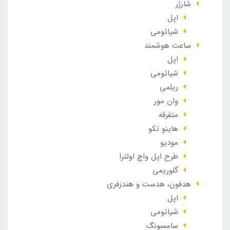
شارژر
اپل
شیائومی
ساعت هوشمند
اپل
شیائومی
ریلمی
وان مور
متفرقه
هاینو تکو
مودیو
طرح اپل واچ اولترا
گلوریمی
هدفون، هدست و هندزفری
اپل
شیائومی
سامسونگ