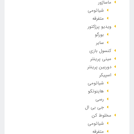
ماساژور
شیائومی
متفرقه
ویدیو پرژکتور
بورگو
سایر
کنسول بازی
مینی پرینتر
دوربین پرینتر
اسپیکر
شیائومی
هاینوتکو
رسی
جی بی ال
مخلوط کن
شیائومی
متفرقه