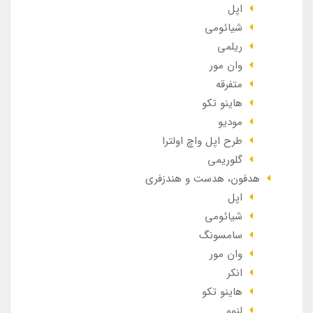
اپل
شیائومی
ریلمی
وان مور
متفرقه
هاینو تکو
مودیو
طرح اپل واچ اولترا
گلوریمی
هدفون، هدست و هندزفری
اپل
شیائومی
سامسونگ
وان مور
انکر
هاینو تکو
لنوو