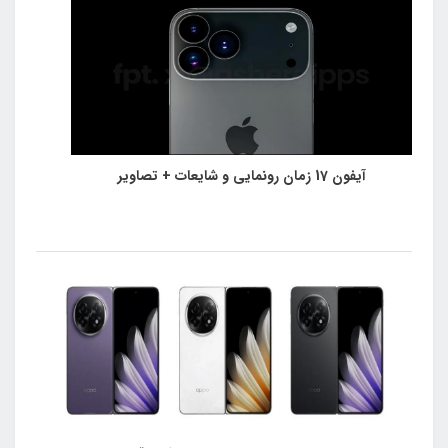
آیفون 17 زمان رونمایی و شایعات + تصاویر