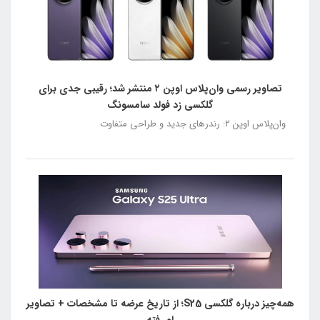
تصاویر رسمی وان‌پلاس اوپن ۲ منتشر شد؛ رقیبی جدی برای
گلکسی زد فولد سامسونگ
وان‌پلاس اوپن ۲: رندرهای جدید و طراحی متفاوت
همه‌چیز درباره گلکسی S25؛ از تاریخ عرضه تا مشخصات + تصاویر
لو رفته