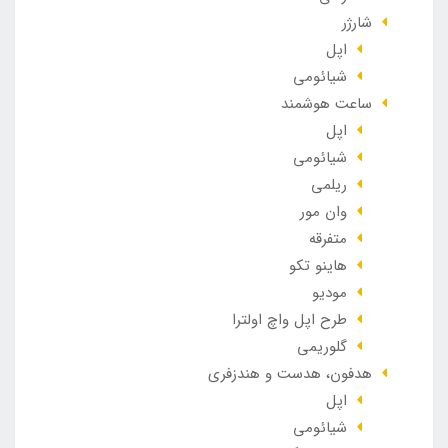
شارژر
اپل
شیائومی
ساعت هوشمند
اپل
شیائومی
ریلمی
وان مور
متفرقه
هاینو تکو
مودیو
طرح اپل واچ اولترا
گلوریمی
هدفون، هدست و هندزفری
اپل
شیائومی