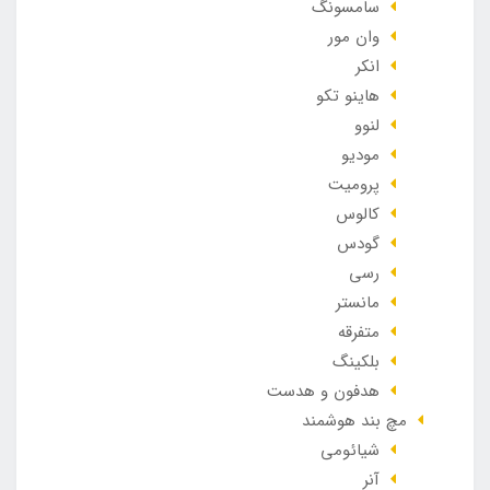
سامسونگ
وان مور
انکر
هاینو تکو
لنوو
مودیو
پرومیت
کالوس
گودس
رسی
مانستر
متفرقه
بلکینگ
هدفون و هدست
مچ بند هوشمند
شیائومی
آنر