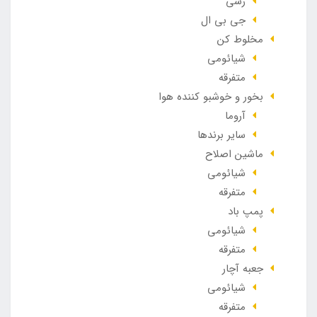
رسی
جی بی ال
مخلوط کن
شیائومی
متفرقه
بخور و خوشبو کننده هوا
آروما
سایر برندها
ماشین اصلاح
شیائومی
متفرقه
پمپ باد
شیائومی
متفرقه
جعبه آچار
شیائومی
متفرقه