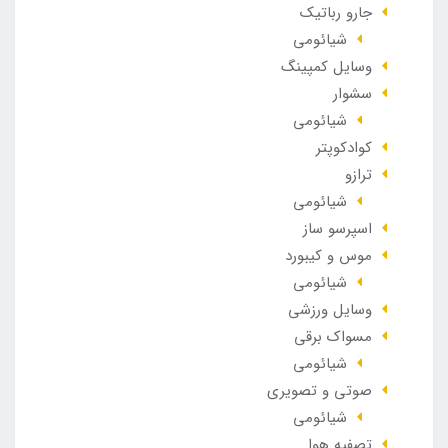
جارو رباتیک
شیائومی
وسایل کمپینگ
سشوار
شیائومی
کوادکوپتر
ترازو
شیائومی
اسپرسو ساز
موس و کیبورد
شیائومی
وسایل ورزشی
مسواک برقی
شیائومی
صوتی و تصویری
شیائومی
تصفیه هوا