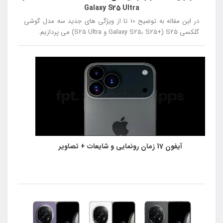
Galaxy S25 Ultra
در این مقاله به توضیح 10 تا از ویژگی های جدید سه مدل گوشی
گلکسی S25 (+Galaxy S25، S25 و S25 Ultra) می پردازیم.
آیفون 17 زمان رونمایی و شایعات + تصاویر