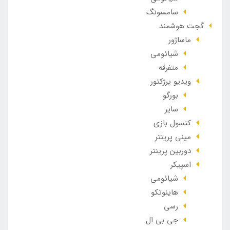
سامسونگ
گجت هوشمند
ماساژور
شیائومی
متفرقه
ویدیو پرژکتور
بورگو
سایر
کنسول بازی
مینی پرینتر
دوربین پرینتر
اسپیکر
شیائومی
هاینوتکو
رسی
جی بی ال