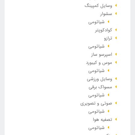
وسایل کمپینگ
سشوار
شیائومی
کوادکوپتر
ترازو
شیائومی
اسپرسو ساز
موس و کیبورد
شیائومی
وسایل ورزشی
مسواک برقی
شیائومی
صوتی و تصویری
شیائومی
تصفیه هوا
شیائومی