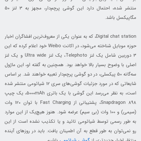
منتشر شده، احتمال دارد این گوشی پرچم‌دار، مجهز به 3 لنز 50
مگاپیکسل باشد.
Digital chat station، که به عنوان یکی از معروف‌ترین افشاگران اخبار
حوزه موبایل شناخته می‌شود، در اکانت Weibo‏ خود اعلام کرده که این
3 دوربین شامل یک لنز Telephoto، یک لنز Ultra wide و یک لنز
اصلی با وضوح بسیار بالا خواهد بود. همچنین به گفته او، این ماژول
سه‌گانه 50 پیکسلی، در دو گوشی پرچم‌دار تعبیه خواهند شد. بر اساس
شایعاتی که در مورد جزئیات گوشی‌های سری 12 شیائومی منتشر شده
است، به نظر می‌رسد این گوشی با یک باتری 5000mAh، یک چیپ
Snapdragon 898، پشتیبانی از Fast Charging با توان 120 وات
(سیمی) و 100 وات (بی سیم) عرضه شود. هنوز هیچ‌یک از این موارد
به طور رسمی توسط شیائومی تائید و یا تکذیب نشده است از این
رو نمی‌توان به طور قطع به آن اطمینان یافت. باید در روزهای آینده
منتظر اخبار جدیدتری از
گوشی شیائومی
باشیم.