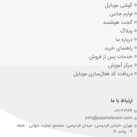
گوشی موبایل
لوازم جانبی
گجت هوشمند
وبلاگ
درباره ما
راهنمای خرید
خدمات پس از فروش
مرکز آموزش
دریافت کد فعال‌سازی موبایل
ارتباط با ما
021-67964
info@payatelecom.com
تهران، خیابان فردوسی- میدان فردوسی- مجتمع تجارت جهانی - طبقه
6 - واحد 12