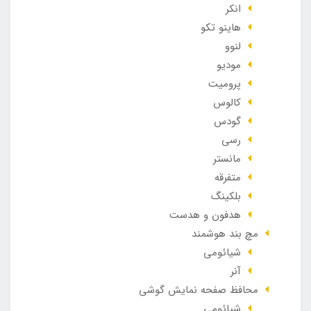
انکر
هاینو تکو
لنوو
مودیو
پرومیت
کالوس
گودس
رسی
مانستر
متفرقه
بلکینگ
هدفون و هدست
مچ بند هوشمند
شیائومی
آنر
محافظ صفحه نمایش گوشی
شیائومی