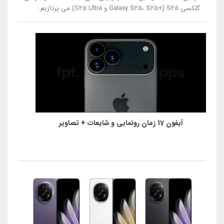
گلکسی S25 (+Galaxy S25، S25 و S25 Ultra) می پردازیم.
آیفون 17 زمان رونمایی و شایعات + تصاویر