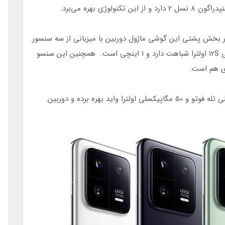
در بخش پشتی این گوشی ماژول دوربین با میزبانی از سه سنسور
لایکا طراحی شده که سنسور اصلی آن به مدل شیائومی 12S اولترا شباهت دارد و 1 اینچی است. همچنین این سنسو
ری هم است.
همچنین این پرچمدار شیائومی از دوربین 50 مگاپیکسلی تله‌ فوتو و 50 مگاپیکسلی اولترا واید بهره برده و دوربین