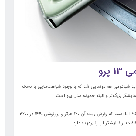
پرو
دید شیائومی هم رونمایی شد که با وجود شباهت‌هایی با نسخه
مایشگر بزرگ‌تر و البته خمیده مدل پرو است.
این پرچمدار دارای نمایشگر خمیده 6.73 اینچی امولد LTPO است که رفرش ریت آن 120 هرتز و رزولوشن 1440 در 3200
ت از نمایشگر آن را برعهده دارد.