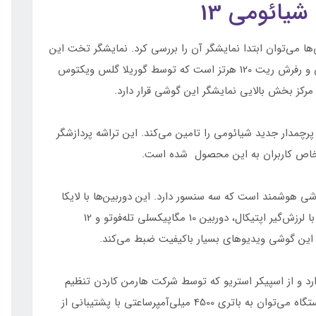
ائومی 13
یژگی‌ها می‌توان ابتدا نمایشگر آن را بررسی کرد. نمایشگر تخت این
گوشی 6.36 اینچی امولد با رزولوشن فول اچ‌ دی پلاس و رفرش ریت 120 هرتز است که توسط گوریلا گلس ویکتوس
ومتری قدرتمند اسنپدراگون 8 نسل 2 قدرت پرچمدار جدید شیائومی را تامین می‌کند. این تراشه پردازشگر
 هوشمند است که سه سنسور دارد. این دوربین‌ها با لایکا
توسعه یافته‌اند که شامل سنسور اصلی 50 مگاپیکسلی با لرزش‌گیر اپتیکال، دوربین 10 مگاپیکسلی تله‌فوتو و 12
ن این گوشی ویدیوهای بسیار باکیفیت ضبط می‌کند.
یلی‌متری هدفون ندارد و از اسپیکر استریو که توسط شرکت هارمن کاردن تنظیم
شده، بهره می‌برد. از دیگر ویژگی‌های قابل توجه این دستگاه می‌توان به باتری 4500 میلی‌آمپر‌ساعتی با پشتیبانی از