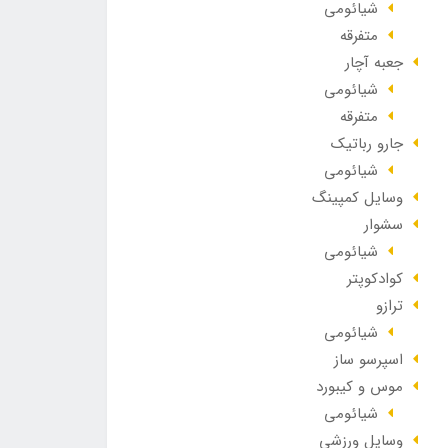
شیائومی
متفرقه
جعبه آچار
شیائومی
متفرقه
جارو رباتیک
شیائومی
وسایل کمپینگ
سشوار
شیائومی
کوادکوپتر
ترازو
شیائومی
اسپرسو ساز
موس و کیبورد
شیائومی
وسایل ورزشی