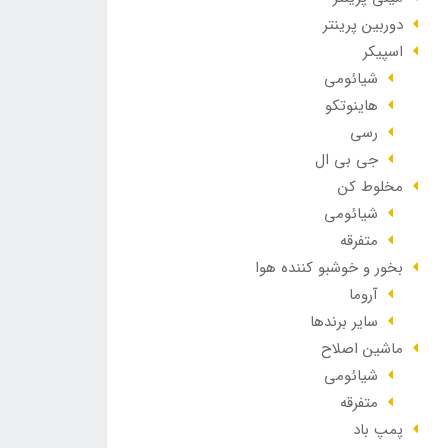
دوربین پرینتر
اسپیکر
شیائومی
هاینوتکو
رسی
جی بی ال
مخلوط کن
شیائومی
متفرقه
بخور و خوشبو کننده هوا
آروما
سایر برندها
ماشین اصلاح
شیائومی
متفرقه
پمپ باد