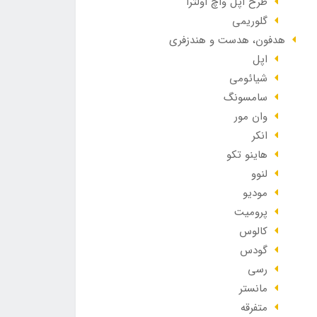
طرح اپل واچ اولترا
گلوریمی
هدفون، هدست و هندزفری
اپل
شیائومی
سامسونگ
وان مور
انکر
هاینو تکو
لنوو
مودیو
پرومیت
کالوس
گودس
رسی
مانستر
متفرقه