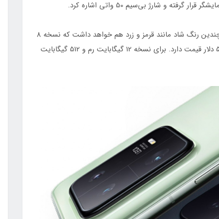
شیائومی 13 با رنگ‌های عادی مانند مشکی و نقره‌ای، چندین رنگ شاد مانند قرمز و زرد هم خواهد داشت که نسخه 8
گیگابایت رم و 128 گیگابایت حافظه داخلی، حدودا 575 دلار قیمت دارد. برای نسخه 12 گیگابایت رم و 512 گیگابایت