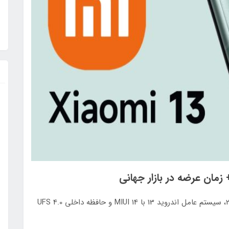
شیائومی 13 و 13 پرو دارای تراشه اسنپدراگون 8 نسل 2، سیستم عامل اندروید 13 با MIUI 14 و حافظه داخلی UFS 4.0