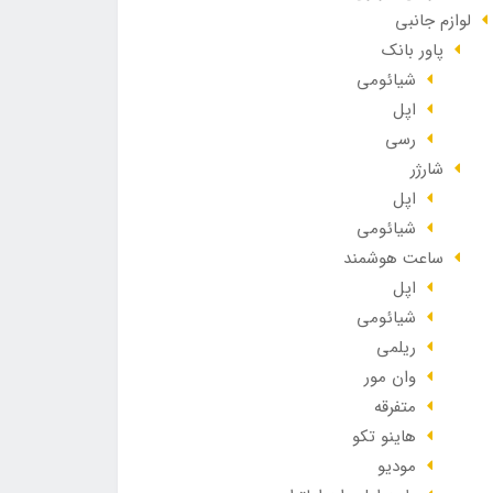
لوازم جانبی
پاور بانک
شیائومی
اپل
رسی
شارژر
اپل
شیائومی
ساعت هوشمند
اپل
شیائومی
ریلمی
وان مور
متفرقه
هاینو تکو
مودیو