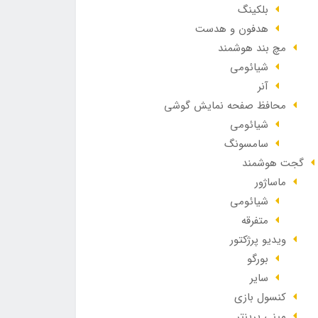
بلکینگ
هدفون و هدست
مچ بند هوشمند
شیائومی
آنر
محافظ صفحه نمایش گوشی
شیائومی
سامسونگ
گجت هوشمند
ماساژور
شیائومی
متفرقه
ویدیو پرژکتور
بورگو
سایر
کنسول بازی
مینی پرینتر