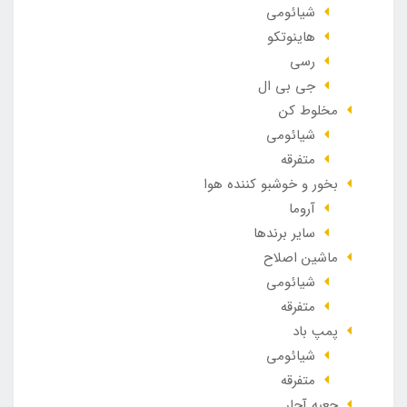
شیائومی
هاینوتکو
رسی
جی بی ال
مخلوط کن
شیائومی
متفرقه
بخور و خوشبو کننده هوا
آروما
سایر برندها
ماشین اصلاح
شیائومی
متفرقه
پمپ باد
شیائومی
متفرقه
جعبه آچار