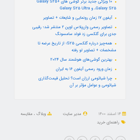
10 ویژگی جدید برتر گوشی های +Galaxy S25
،Galaxy S25 و Galaxy S25 Ultra
آیفون 17 زمان رونمایی و شایعات + تصاویر
تصاویر رسمی وان‌پلاس اوپن ۲ منتشر شد؛ رقیبی
جدی برای گلکسی زد فولد سامسونگ
همه‌چیز درباره گلکسی S25؛ از تاریخ عرضه تا
مشخصات + تصاویر لو رفته
بهترین گوشی‌های هوشمند سال 2024
زمان ورود رسمی آیفون 16 به ایران
چرا شیائومی ارزان است؟ تحلیل قیمت‌گذاری
شیائومی و عوامل مؤثر بر آن
14 اسفند 1400
مدیر سایت
وبلاگ
مقایسه
راهنمای خرید