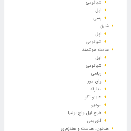
شیائومی
اپل
رسی
شارژر
اپل
شیائومی
ساعت هوشمند
اپل
شیائومی
ریلمی
وان مور
متفرقه
هاینو تکو
مودیو
طرح اپل واچ اولترا
گلوریمی
هدفون، هدست و هندزفری