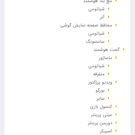
مچ بند هوشمند
شیائومی
آنر
محافظ صفحه نمایش گوشی
شیائومی
سامسونگ
گجت هوشمند
ماساژور
شیائومی
متفرقه
ویدیو پرژکتور
بورگو
سایر
کنسول بازی
مینی پرینتر
دوربین پرینتر
اسپیکر