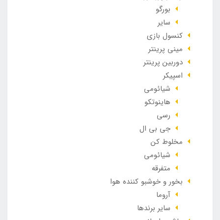
بورگو
سایر
کنسول بازی
مینی پرینتر
دوربین پرینتر
اسپیکر
شیائومی
هاینوتکو
رسی
جی بی ال
مخلوط کن
شیائومی
متفرقه
بخور و خوشبو کننده هوا
آروما
سایر برندها