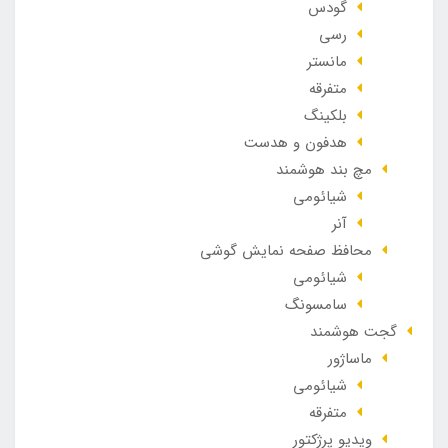
گودس
رسی
مانستر
متفرقه
بلکینگ
هدفون و هدست
مچ بند هوشمند
شیائومی
آنر
محافظ صفحه نمایش گوشی
شیائومی
سامسونگ
گجت هوشمند
ماساژور
شیائومی
متفرقه
ویدیو پرژکتور