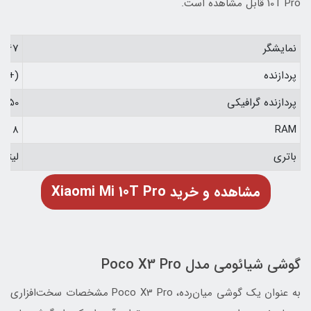
10T Pro قابل مشاهده است.
نمایشگر
6.67 اینچی IPS LCD با نرخ نوسازی 144 هر
پردازنده
nm+)
پردازنده گرافیکی
 650
RAM
8 گیگابایت
باتری
لیتیوم پلیمر 5000 م
Xiaomi Mi 10T Pro مشاهده و خرید
گوشی شیائومی مدل Poco X3 Pro
به عنوان یک گوشی میان‌رده، Poco X3 Pro مشخصات سخت‌افزاری