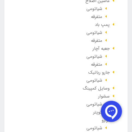
ماشین اصلاح
شیائومی
متفرقه
پمپ باد
شیائومی
متفرقه
جعبه آچار
شیائومی
متفرقه
جارو رباتیک
شیائومی
وسایل کمپینگ
سشوار
شیائومی
کوادکوپتر
ترازو
شیائومی