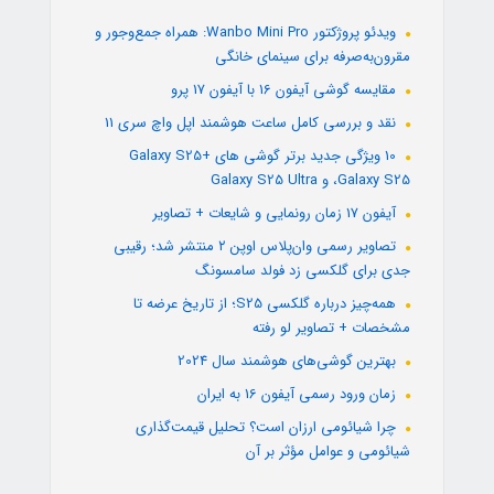
ویدئو پروژکتور Wanbo Mini Pro: همراه جمع‌وجور و
مقرون‌به‌صرفه برای سینمای خانگی
مقایسه گوشی آیفون 16 با آیفون 17 پرو
نقد و بررسی کامل ساعت هوشمند اپل واچ سری 11
10 ویژگی جدید برتر گوشی های +Galaxy S25
،Galaxy S25 و Galaxy S25 Ultra
آیفون 17 زمان رونمایی و شایعات + تصاویر
تصاویر رسمی وان‌پلاس اوپن ۲ منتشر شد؛ رقیبی
جدی برای گلکسی زد فولد سامسونگ
همه‌چیز درباره گلکسی S25؛ از تاریخ عرضه تا
مشخصات + تصاویر لو رفته
بهترین گوشی‌های هوشمند سال 2024
زمان ورود رسمی آیفون 16 به ایران
چرا شیائومی ارزان است؟ تحلیل قیمت‌گذاری
شیائومی و عوامل مؤثر بر آن