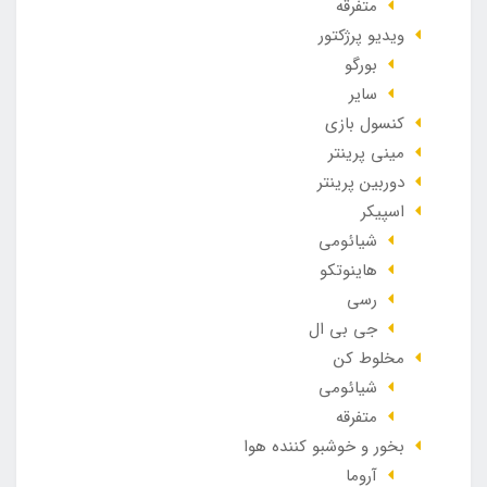
متفرقه
ویدیو پرژکتور
بورگو
سایر
کنسول بازی
مینی پرینتر
دوربین پرینتر
اسپیکر
شیائومی
هاینوتکو
رسی
جی بی ال
مخلوط کن
شیائومی
متفرقه
بخور و خوشبو کننده هوا
آروما