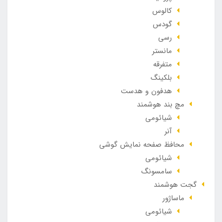
کالوس
گودس
رسی
مانستر
متفرقه
بلکینگ
هدفون و هدست
مچ بند هوشمند
شیائومی
آنر
محافظ صفحه نمایش گوشی
شیائومی
سامسونگ
گجت هوشمند
ماساژور
شیائومی