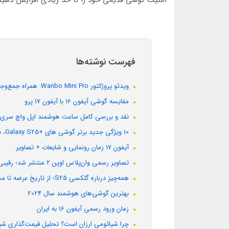
فهرست نوشته‌ها
ویدئو پروژکتور Wanbo Mini Pro: همراه جمع‌وجور و مقرون‌به‌صرفه برای سینمای خانگی
مقایسه گوشی آیفون 16 با آیفون 17 پرو
نقد و بررسی کامل ساعت هوشمند اپل واچ سری 11
10 ویژگی جدید برتر گوشی های +Galaxy S25 ،Galaxy S25 و Galaxy S25 Ultra
آیفون 17 زمان رونمایی و شایعات + تصاویر
تصاویر رسمی وان‌پلاس اوپن ۲ منتشر شد؛ رقیبی جدی برای گلکسی زد فولد سامسونگ
همه‌چیز درباره گلکسی S25؛ از تاریخ عرضه تا مشخصات + تصاویر لو رفته
بهترین گوشی‌های هوشمند سال 2024
زمان ورود رسمی آیفون 16 به ایران
چرا شیائومی ارزان است؟ تحلیل قیمت‌گذاری شیا