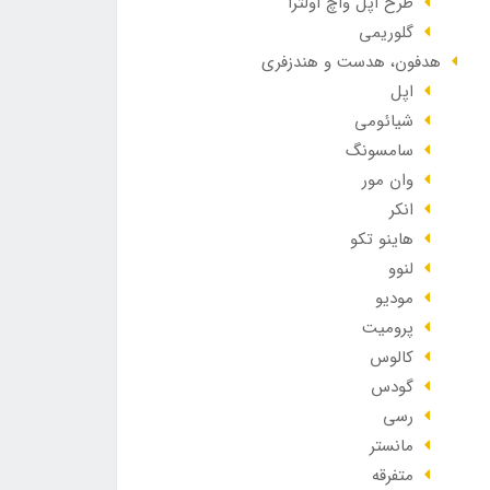
طرح اپل واچ اولترا
گلوریمی
هدفون، هدست و هندزفری
اپل
شیائومی
سامسونگ
وان مور
انکر
هاینو تکو
لنوو
مودیو
پرومیت
کالوس
گودس
رسی
مانستر
متفرقه