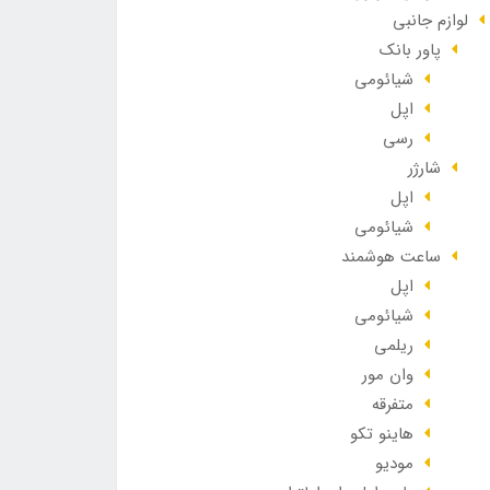
لوازم جانبی
پاور بانک
شیائومی
اپل
رسی
شارژر
اپل
شیائومی
ساعت هوشمند
اپل
شیائومی
ریلمی
وان مور
متفرقه
هاینو تکو
مودیو