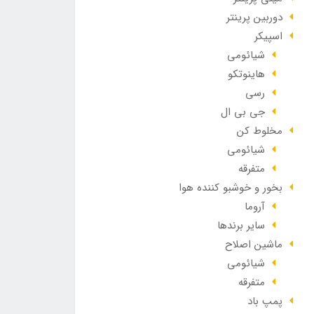
دوربین پرینتر
اسپیکر
شیائومی
هاینوتکو
رسی
جی بی ال
مخلوط کن
شیائومی
متفرقه
بخور و خوشبو کننده هوا
آروما
سایر برندها
ماشین اصلاح
شیائومی
متفرقه
پمپ باد