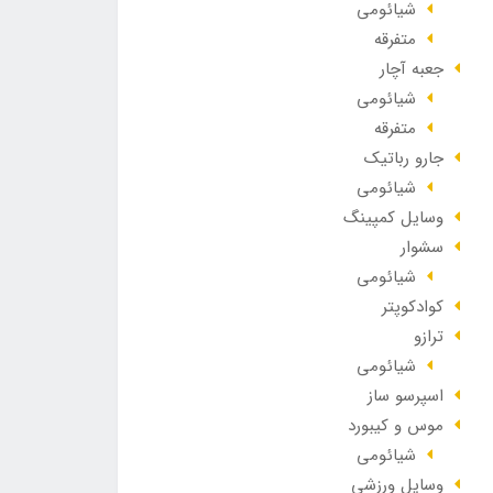
شیائومی
متفرقه
جعبه آچار
شیائومی
متفرقه
جارو رباتیک
شیائومی
وسایل کمپینگ
سشوار
شیائومی
کوادکوپتر
ترازو
شیائومی
اسپرسو ساز
موس و کیبورد
شیائومی
وسایل ورزشی