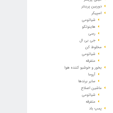
دوربین پرینتر
اسپیکر
شیائومی
هاینوتکو
رسی
جی بی ال
مخلوط کن
شیائومی
متفرقه
بخور و خوشبو کننده هوا
آروما
سایر برندها
ماشین اصلاح
شیائومی
متفرقه
پمپ باد