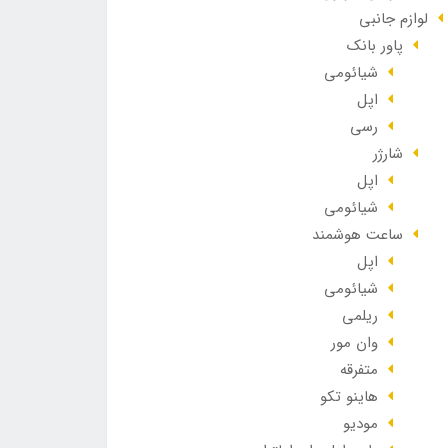
لوازم جانبی
پاور بانک
شیائومی
اپل
رسی
شارژر
اپل
شیائومی
ساعت هوشمند
اپل
شیائومی
ریلمی
وان مور
متفرقه
هاینو تکو
مودیو