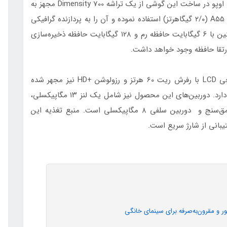
از Oppo A55s 5G که در ژاپن عرضه شده، تفاوت دارد. اوپو در ساخت این گوشی از یک تراشه Dimensity 700 مجهز به
دو هسته Cortex-A78 (۲/۴ گیگاهرتز)، شش هسته‌ی A55 (۲/۰ گیگاهرتز) استفاده نموده و آن را به پردازنده گرافیکی
Mali-G68 MC4 تجهیز کرده است. این محصول همچنین با ۶ گیگابایت حافظه‌ رم و ۱۲۸ گیگابایت حافظه‌ ذخیره‌سازی
گوشی اوپو مدل A55s 5G به یک نمایشگر ۶/۵ اینچی LCD با رفرش ریت 60 هرتز و رزولوشن +HD نیز مجهر شده
است که از این نظر به گوشی A55 5G کاملا شباهت دارد. دوربین‌های این محصول نیز شامل یک لنز ۱۳ مگاپیکسلی،
دوربین ۲ مگاپیکسلی ماکرو، دوربین ۲ مگاپیکسلی عمق‌سنج و دوربین سلفی ۸ مگاپیکسلی است. منبع تغذیه این