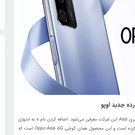
A55s 5G، چهارمین گوشی شرکت Oppo است که از سری A55 این شرکت معرفی می‌شود. اضافه کردن نام s به انتهای
نام این مدل، تفاوت چندانی با مدل‌های قبلی ایجاد نکرده است و این محصول همان گوشی Oppo A55 5G است که