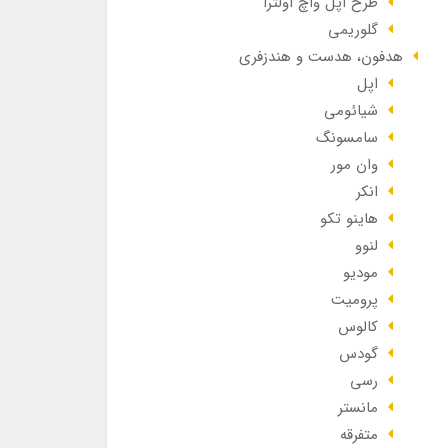
طرح اپل واچ اولترا
گلوریمی
هدفون، هدست و هندزفری
اپل
شیائومی
سامسونگ
وان مور
انکر
هاینو تکو
لنوو
مودیو
پرومیت
کالوس
گودس
رسی
مانستر
متفرقه