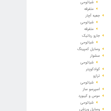
شیائومی
متفرقه
جعبه آچار
شیائومی
متفرقه
جارو رباتیک
شیائومی
وسایل کمپینگ
سشوار
شیائومی
کوادکوپتر
ترازو
شیائومی
اسپرسو ساز
موس و کیبورد
شیائومی
وسایل ورزشی