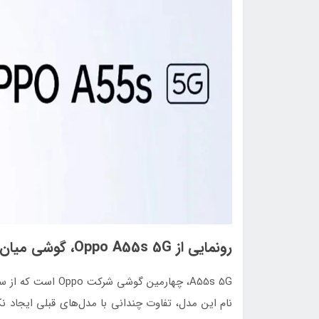
رونمایی از Oppo A55s 5G، گوشی میان‌رده جدید اوپو