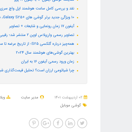
نقد و بررسی کامل ساعت هوشمند اپل واچ سری 11
10 ویژگی جدید برتر گوشی های +Galaxy S25 ،Galaxy S25 و Galaxy S25 Ultra
آیفون 17 زمان رونمایی و شایعات + تصاویر
تصاویر رسمی وان‌پلاس اوپن ۲ منتشر شد؛ رقیبی جدی برای گلکسی زد فولد سامسونگ
همه‌چیز درباره گلکسی S25؛ از تاریخ عرضه تا مشخصات + تصاویر لو رفته
بهترین گوشی‌های هوشمند سال 2024
زمان ورود رسمی آیفون 16 به ایران
چرا شیائومی ارزان است؟ تحلیل قیمت‌گذاری شیا
02 ارديبهشت 1401
مدیر سایت
وبل
گوشی موبایل