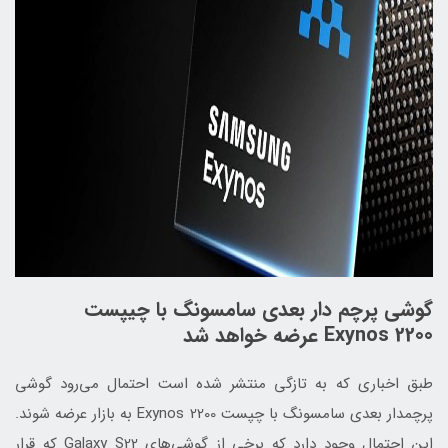
گوشی پرچم‌ دار بعدی سامسونگ با چیپست
Exynos 2200 عرضه خواهد شد
طبق اخباری که به تازگی منتشر شده است احتمال می‌رود گوشی
پرچمدار بعدی سامسونگ با چپست Exynos 2200 به بازار عرضه شوند.
این احتمال وجود دارد که برخی از گوشی‌های Galaxy S22 که قرار