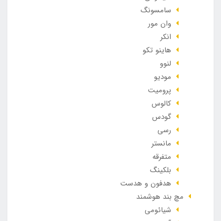
سامسونگ
وان مور
انکر
هاینو تکو
لنوو
مودیو
پرومیت
کالوس
گودس
رسی
مانستر
متفرقه
بلکینگ
هدفون و هدست
مچ بند هوشمند
شیائومی