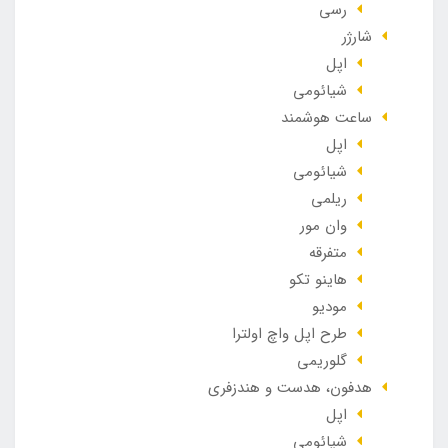
رسی
شارژر
اپل
شیائومی
ساعت هوشمند
اپل
شیائومی
ریلمی
وان مور
متفرقه
هاینو تکو
مودیو
طرح اپل واچ اولترا
گلوریمی
هدفون، هدست و هندزفری
اپل
شیائومی