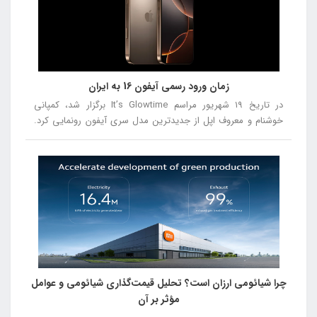
2024 را از شماره 5 تا شماره 1 معرفی خواهیم کرد، تا شما بتوانید با
توجه به نقاط قوت و ضعف هر مدل، انتخاب بهتری داشته باشید.
زمان ورود رسمی آیفون 16 به ایران
در تاریخ ۱۹ شهریور مراسم It’s Glowtime برگزار شد، کمپانی
خوشنام و معروف اپل از جدیدترین مدل سری آیفون رونمایی کرد.
در این مراسم از آیفون ۱۶، آیفون ۱۶ پلاس، آیفون ۱۶ پرو و آیفون ۱۶
پرومکس رونمایی شد.
چرا شیائومی ارزان است؟ تحلیل قیمت‌گذاری شیائومی و عوامل
مؤثر بر آن