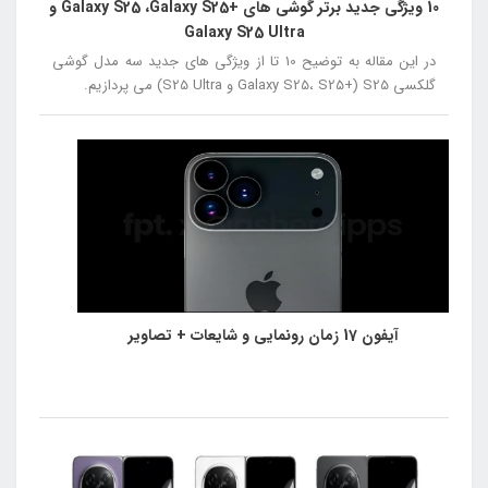
10 ویژگی جدید برتر گوشی های +Galaxy S25 ،Galaxy S25 و
Galaxy S25 Ultra
در این مقاله به توضیح 10 تا از ویژگی های جدید سه مدل گوشی
گلکسی S25 (+Galaxy S25، S25 و S25 Ultra) می پردازیم.
آیفون 17 زمان رونمایی و شایعات + تصاویر