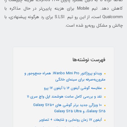
تقاضا کرده تا به دلیل عملکرد پایین Exynos 2200، هزینه چیپست را
کاهش دهد. تیم Mobile برای هزینه پایین‌تر در حال مذاکره با
Qualcomm است، از این رو تیم S.LSI برای رد هرگونه پیشنهادی، با
چالش و مشکل روبه‌رو شده است.
فهرست نوشته‌ها
ویدئو پروژکتور Wanbo Mini Pro: همراه جمع‌وجور و
مقرون‌به‌صرفه برای سینمای خانگی
مقایسه گوشی آیفون 16 با آیفون 17 پرو
نقد و بررسی کامل ساعت هوشمند اپل واچ سری 11
10 ویژگی جدید برتر گوشی های +Galaxy S25
،Galaxy S25 و Galaxy S25 Ultra
آیفون 17 زمان رونمایی و شایعات + تصاویر