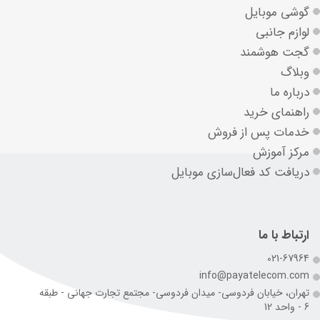
گوشی موبایل
لوازم جانبی
گجت هوشمند
وبلاگ
درباره ما
راهنمای خرید
خدمات پس از فروش
مرکز آموزش
دریافت کد فعال‌سازی موبایل
ارتباط با ما
021-67964
info@payatelecom.com
تهران، خیابان فردوسی- میدان فردوسی- مجتمع تجارت جهانی - طبقه
6 - واحد 12