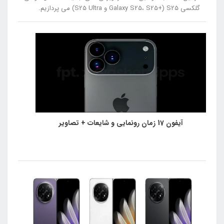
گلکسی S25 (+Galaxy S25، S25 و S25 Ultra) می پردازیم.
آیفون 17 زمان رونمایی و شایعات + تصاویر