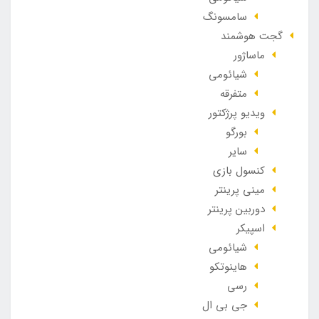
سامسونگ
گجت هوشمند
ماساژور
شیائومی
متفرقه
ویدیو پرژکتور
بورگو
سایر
کنسول بازی
مینی پرینتر
دوربین پرینتر
اسپیکر
شیائومی
هاینوتکو
رسی
جی بی ال