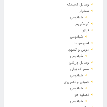
وسایل کمپینگ
سشوار
شیائومی
کوادکوپتر
ترازو
شیائومی
اسپرسو ساز
موس و کیبورد
شیائومی
وسایل ورزشی
مسواک برقی
شیائومی
صوتی و تصویری
شیائومی
تصفیه هوا
شیائومی