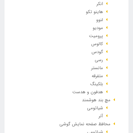
انکر
هاینو تکو
لنوو
مودیو
پرومیت
کالوس
گودس
رسی
مانستر
متفرقه
بلکینگ
هدفون و هدست
مچ بند هوشمند
شیائومی
آنر
محافظ صفحه نمایش گوشی
شیائومی