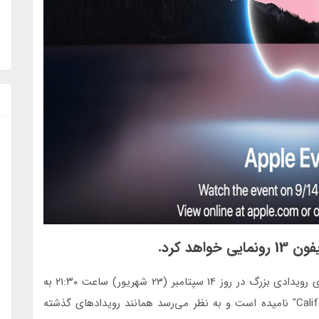
کمپانی محبوب اپل دیروز به طور رسمی، خبر از برگزاری رویدادی بزرگ در روز 14 سپتامبر (23 شهریور) ساعت ۲۱:۳۰ به
وقت تهران داد. اپل این رویداد را "California Streaming" نامیده است و به نظر می‌رسد همانند رویدادهای گذشته