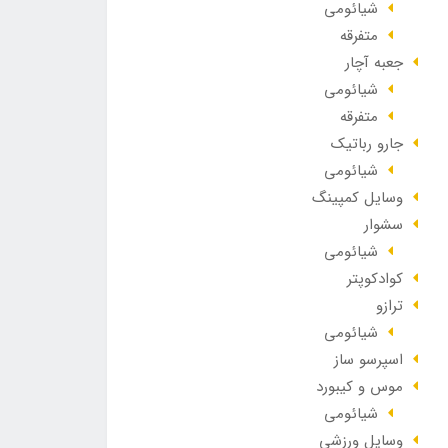
شیائومی
متفرقه
جعبه آچار
شیائومی
متفرقه
جارو رباتیک
شیائومی
وسایل کمپینگ
سشوار
شیائومی
کوادکوپتر
ترازو
شیائومی
اسپرسو ساز
موس و کیبورد
شیائومی
وسایل ورزشی