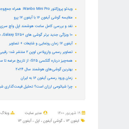
ویدئو پروژکتور Wanbo Mini Pro: همراه جمع‌وجور و مقرون‌به‌صرفه برای سینمای خانگی
مقایسه گوشی آیفون 16 با آیفون 17 پرو
نقد و بررسی کامل ساعت هوشمند اپل واچ سری 11
10 ویژگی جدید برتر گوشی های +Galaxy S25 ،Galaxy S25 و Galaxy S25 Ultra
آیفون 17 زمان رونمایی و شایعات + تصاویر
تصاویر رسمی وان‌پلاس اوپن ۲ منتشر شد؛ رقیبی جدی برای گلکسی زد فولد سامسونگ
همه‌چیز درباره گلکسی S25؛ از تاریخ عرضه تا مشخصات + تصاویر لو رفته
بهترین گوشی‌های هوشمند سال 2024
زمان ورود رسمی آیفون 16 به ایران
چرا شیائومی ارزان است؟ تحلیل قیمت‌گذاری شیا
19 شهریور 1400
مدیر سایت
وبلاگ
ایفون 13
گوشی آیفون
اپل
آیفون 13