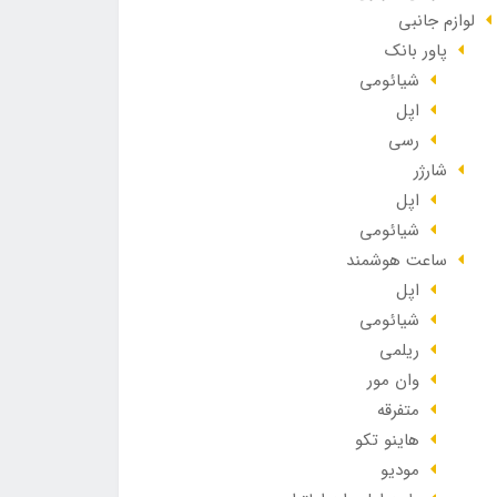
لوازم جانبی
پاور بانک
شیائومی
اپل
رسی
شارژر
اپل
شیائومی
ساعت هوشمند
اپل
شیائومی
ریلمی
وان مور
متفرقه
هاینو تکو
مودیو