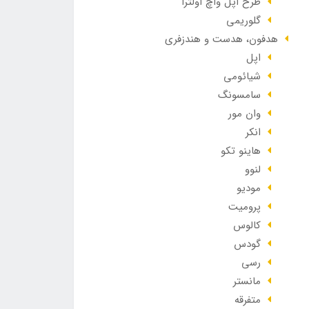
طرح اپل واچ اولترا
گلوریمی
هدفون، هدست و هندزفری
اپل
شیائومی
سامسونگ
وان مور
انکر
هاینو تکو
لنوو
مودیو
پرومیت
کالوس
گودس
رسی
مانستر
متفرقه