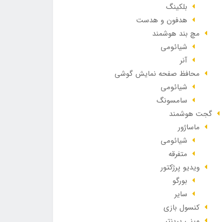
بلکینگ
هدفون و هدست
مچ بند هوشمند
شیائومی
آنر
محافظ صفحه نمایش گوشی
شیائومی
سامسونگ
گجت هوشمند
ماساژور
شیائومی
متفرقه
ویدیو پرژکتور
بورگو
سایر
کنسول بازی
مینی پرینتر