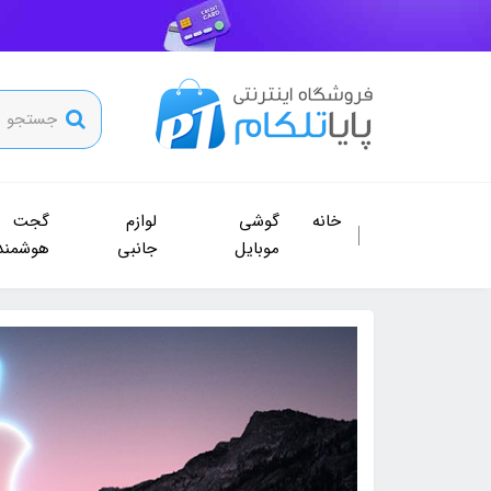
خانه
گوشی
لوازم
گجت
موبایل
جانبی
هوشمند