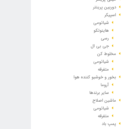
دوربین پرینتر
اسپیکر
شیائومی
هاینوتکو
رسی
جی بی ال
مخلوط کن
شیائومی
متفرقه
بخور و خوشبو کننده هوا
آروما
سایر برندها
ماشین اصلاح
شیائومی
متفرقه
پمپ باد