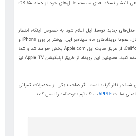
اپل احتمال می‌رود طبق سنت گذشته خود، تاریخ قطعی انتشار نسخه بعدی سیستم عامل‌های خود از جمله iOS 15،
دارد که مدل‌های جدید توسط اپل اعلام شود به خصوص اینکه، انتطار
می‌رود به زودی نسل جدید M1 معرفی شود. با این حال، عموما رویدادهای ماه سپتامبر اپل، بیشتر بر روی iPhone و
Apple Watch متمرکز هستند. رویداد California Streaming، از طریق سایت اپل Apple.com پخش خواهد شد و شما
می‌توانید آن را از طریق کامپیوتر یا موبایل خود مشاهده کنید. همچنین این رویداد از طریق اپلیکیشن Apple TV نیز
شده است! اپل، یک easter egg نیز برای شما در نظر گرفته است. اگر صاحب یکی از محصولات کمپانی
APPLE
، لینک آرم دعوت‌نامه را لمس کنید.