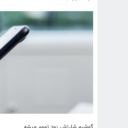
گوشیم شارژش زود تموم میشه