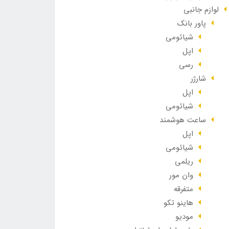
لوازم جانبی
پاور بانک
شیائومی
اپل
رسی
شارژر
اپل
شیائومی
ساعت هوشمند
اپل
شیائومی
ریلمی
وان مور
متفرقه
هاینو تکو
مودیو