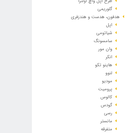
طرح اپل واچ اولترا
گلوریمی
هدفون، هدست و هندزفری
اپل
شیائومی
سامسونگ
وان مور
انکر
هاینو تکو
لنوو
مودیو
پرومیت
کالوس
گودس
رسی
مانستر
متفرقه