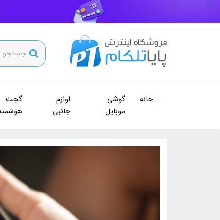
خانه
گوشی
لوازم
گجت
موبایل
جانبی
هوشمند