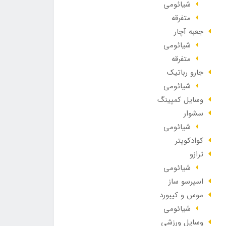
شیائومی
متفرقه
جعبه آچار
شیائومی
متفرقه
جارو رباتیک
شیائومی
وسایل کمپینگ
سشوار
شیائومی
کوادکوپتر
ترازو
شیائومی
اسپرسو ساز
موس و کیبورد
شیائومی
وسایل ورزشی