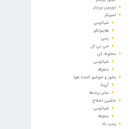
دوربین پرینتر
اسپیکر
شیائومی
هاینوتکو
رسی
جی بی ال
مخلوط کن
شیائومی
متفرقه
بخور و خوشبو کننده هوا
آروما
سایر برندها
ماشین اصلاح
شیائومی
متفرقه
پمپ باد