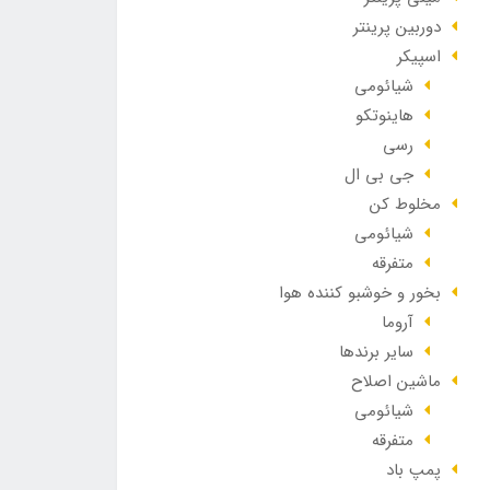
دوربین پرینتر
اسپیکر
شیائومی
هاینوتکو
رسی
جی بی ال
مخلوط کن
شیائومی
متفرقه
بخور و خوشبو کننده هوا
آروما
سایر برندها
ماشین اصلاح
شیائومی
متفرقه
پمپ باد