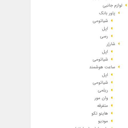
لوازم جانبی
پاور بانک
شیائومی
اپل
رسی
شارژر
اپل
شیائومی
ساعت هوشمند
اپل
شیائومی
ریلمی
وان مور
متفرقه
هاینو تکو
مودیو