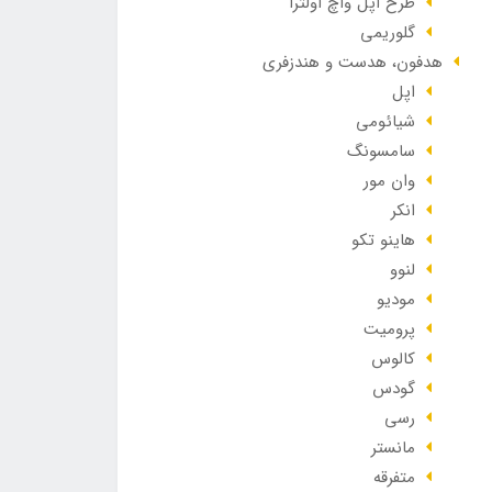
طرح اپل واچ اولترا
گلوریمی
هدفون، هدست و هندزفری
اپل
شیائومی
سامسونگ
وان مور
انکر
هاینو تکو
لنوو
مودیو
پرومیت
کالوس
گودس
رسی
مانستر
متفرقه