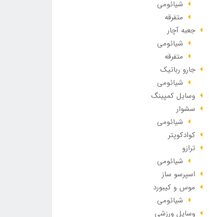
شیائومی
متفرقه
جعبه آچار
شیائومی
متفرقه
جارو رباتیک
شیائومی
وسایل کمپینگ
سشوار
شیائومی
کوادکوپتر
ترازو
شیائومی
اسپرسو ساز
موس و کیبورد
شیائومی
وسایل ورزشی