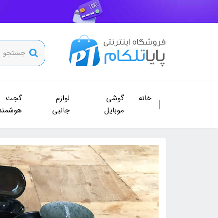
خانه
گوشی
لوازم
گجت
موبایل
جانبی
هوشمند