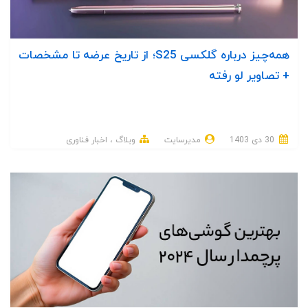
همه‌چیز درباره گلکسی S25؛ از تاریخ عرضه تا مشخصات
+ تصاویر لو رفته
30 دی 1403
مدیرسایت
وبلاگ
اخبار فناوری