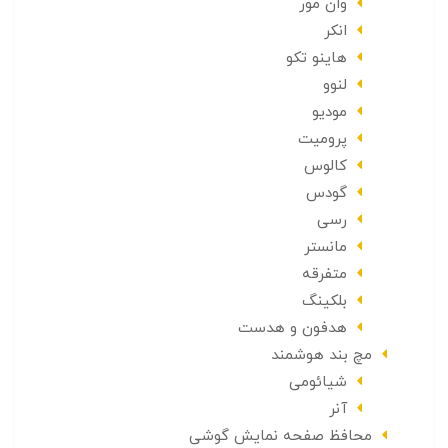
وان مور
انکر
هاینو تکو
لنوو
مودیو
پرومیت
کالوس
گودس
رسی
مانستر
متفرقه
بلکینگ
هدفون و هدست
مچ بند هوشمند
شیائومی
آنر
محافظ صفحه نمایش گوشی