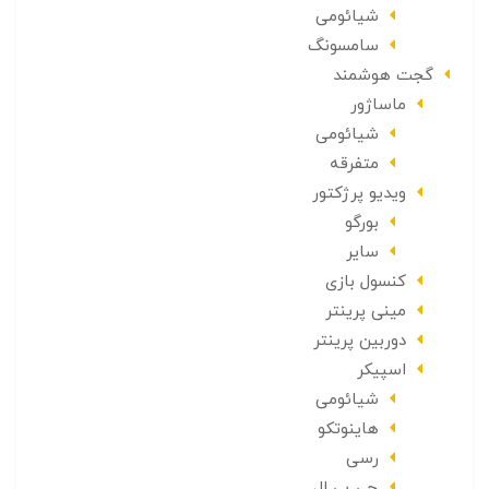
شیائومی
سامسونگ
گجت هوشمند
ماساژور
شیائومی
متفرقه
ویدیو پرژکتور
بورگو
سایر
کنسول بازی
مینی پرینتر
دوربین پرینتر
اسپیکر
شیائومی
هاینوتکو
رسی
جی بی ال