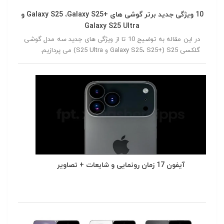
10 ویژگی جدید برتر گوشی های +Galaxy S25 ،Galaxy S25 و
Galaxy S25 Ultra
در این مقاله به توضیح 10 تا از ویژگی های جدید سه مدل گوشی
گلکسی S25 (+Galaxy S25، S25 و S25 Ultra) می پردازیم.
آیفون 17 زمان رونمایی و شایعات + تصاویر