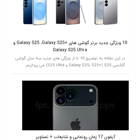
10 ویژگی جدید برتر گوشی های +Galaxy S25 ،Galaxy S25 و
Galaxy S25 Ultra
در این مقاله به توضیح 10 تا از ویژگی های جدید سه مدل گوشی
گلکسی S25 (+Galaxy S25، S25 و S25 Ultra) می پردازیم.
آیفون 17 زمان رونمایی و شایعات + تصاویر