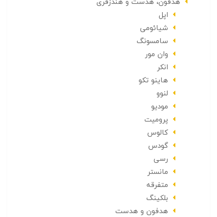
هدفون، هدست و هندزفری
اپل
شیائومی
سامسونگ
وان مور
انکر
هاینو تکو
لنوو
مودیو
پرومیت
کالوس
گودس
رسی
مانستر
متفرقه
بلکینگ
هدفون و هدست