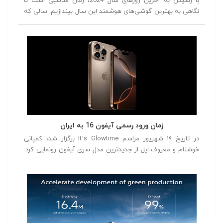
با رسیدن به آخرین روزهای سال 2024، زمان مناسبی است تا
نگاهی به بهترین گوشی‌های هوشمند این سال بیندازیم. سالی که
با معرفی مدل‌های جدید و نوآورانه، دنیای فناوری را تحت تأثیر قرار
داد. از گوشی‌هایی با طراحی‌های متفاوت و دوربین‌های پیشرفته تا
دستگاه‌هایی با عملکرد بی‌نظیر، این سال با رقابت سختی بین
برندهای مختلف همراه بود. در این مقاله، بهترین گوشی‌های سال
2024 را از شماره 5 تا شماره 1 معرفی خواهیم کرد، تا شما بتوانید
با توجه به نقاط قوت و ضعف هر مدل، انتخاب بهتری داشته
باشید.
زمان ورود رسمی آیفون 16 به ایران
در تاریخ ۱۹ شهریور مراسم It’s Glowtime برگزار شد، کمپانی
خوشنام و معروف اپل از جدیدترین مدل سری آیفون رونمایی کرد.
در این مراسم از آیفون ۱۶، آیفون ۱۶ پلاس، آیفون ۱۶ پرو و آیفون
۱۶ پرومکس رونمایی شد.