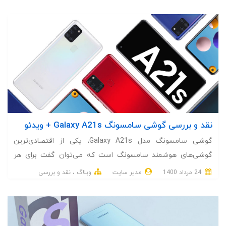
نقد و بررسی گوشی سامسونگ Galaxy A21s + ویدئو
گوشی سامسونگ مدل Galaxy A21s، یکی از اقتصادی‌ترین
گوشی‌های هوشمند سامسونگ است که می‌توان گفت برای هر
میزان بودجه‌ای مناسب است. از نقاط قوت این گوشی می‌توان به
24 مرداد 1400
مدیر سایت
وبلاگ
نقد و بررسی
قیمت مقرون‌به‌صرفه، عمر بالای باتری و 4 ماژول دوربین چشمگیر
آن اشاره کرد.