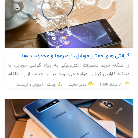
گارانتی های معتبر موبایل، تبصره‌ها و محدودیت‌ها
در هنگام خرید تجهیزات الکترونیکی به ویژه گوشی موبایل، با
مسئله گارانتی گوشی مواجه می‌شوید. در این مطلب از پایا تلکام
قصد داریم در مورد گارانتی گوشی، شرایط و محدودیت‌های آن
31 مرداد 1400
مدیر سایت
وبلاگ
آموزش و ترفندها
صحبت کنیم.