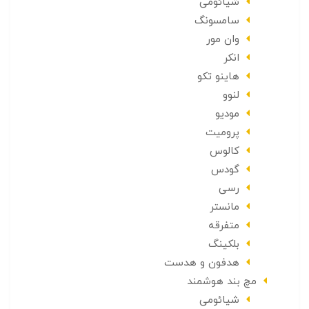
شیائومی
سامسونگ
وان مور
انکر
هاینو تکو
لنوو
مودیو
پرومیت
کالوس
گودس
رسی
مانستر
متفرقه
بلکینگ
هدفون و هدست
مچ بند هوشمند
شیائومی