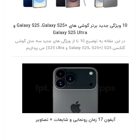
10 ویژگی جدید برتر گوشی های +Galaxy S25 ،Galaxy S25 و
Galaxy S25 Ultra
در این مقاله به توضیح 10 تا از ویژگی های جدید سه مدل گوشی
گلکسی S25 (+Galaxy S25، S25 و S25 Ultra) می پردازیم.
آیفون 17 زمان رونمایی و شایعات + تصاویر