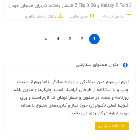
Galaxy Z Fold 3 و Z Flip 3 5G انتشار یافته، کاربران هیجان خود را
برای رویداد Unpacked از دست داده‌اند. در این حین، OnePlus در
20 مرداد 1400
مدیر سایت
وبلاگ
اخبار فناوری
تلاش است در آخرین لحظات، با رقیب اصلی، خود رقابت جدی را
آغاز کند.
4
3
2
1
عنوان محتوای سفارشی
لورم ایپسوم متن ساختگی با تولید سادگی نامفهوم از صنعت
چاپ و با استفاده از طراحان گرافیک است. چاپگرها و متون بلکه
روزنامه و مجله در ستون و سطرآنچنان که لازم است و برای
شرایط فعلی تکنولوژی مورد نیاز و کاربردهای متنوع با هدف
بهبود ابزارهای کاربردی می باشد.
اطلاعات بیش‌تر